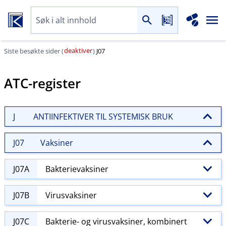
deaktiver
Siste besøkte sider (
)
J07
ATC-register
J
ANTIINFEKTIVER TIL SYSTEMISK BRUK
J07
Vaksiner
J07A
Bakterievaksiner
J07B
Virusvaksiner
J07C
Bakterie- og virusvaksiner, kombinert