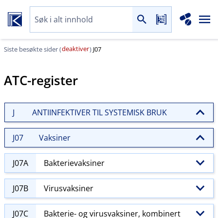
deaktiver
Siste besøkte sider (
)
J07
ATC-register
J
ANTIINFEKTIVER TIL SYSTEMISK BRUK
J07
Vaksiner
J07A
Bakterievaksiner
J07B
Virusvaksiner
J07C
Bakterie- og virusvaksiner, kombinert