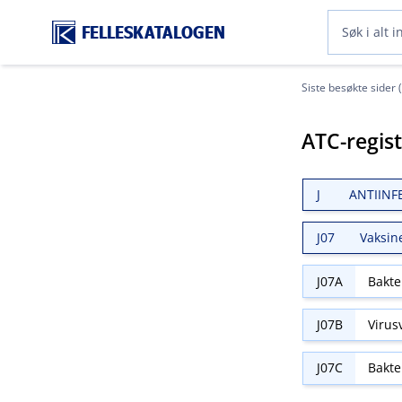
FELLESKATALOGEN
Siste besøkte sider 
ATC-regis
J
ANTIINF
J07
Vaksin
J07A
Bakte
J07B
Virus
J07C
Bakte