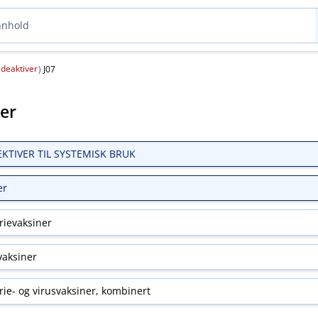
deaktiver
(
)
J07
ter
EKTIVER TIL SYSTEMISK BRUK
er
rievaksiner
vaksiner
rie- og virusvaksiner, kombinert