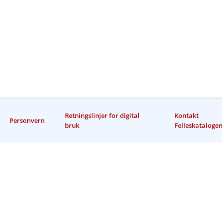
Retningslinjer for digital
Kontakt
Personvern
bruk
Felleskataloge