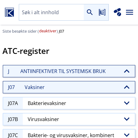
deaktiver
Siste besøkte sider (
)
J07
ATC-register
J
ANTIINFEKTIVER TIL SYSTEMISK BRUK
J07
Vaksiner
J07A
Bakterievaksiner
J07B
Virusvaksiner
J07C
Bakterie- og virusvaksiner, kombinert