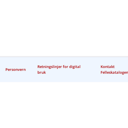
Retningslinjer for digital
Kontakt
Personvern
bruk
Felleskataloge