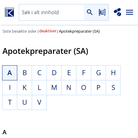
deaktiver
Siste besøkte sider (
)
Apotekpreparater (SA)
Apotekpreparater (SA)
A
B
C
D
E
F
G
H
I
K
L
M
N
O
P
S
T
U
V
A