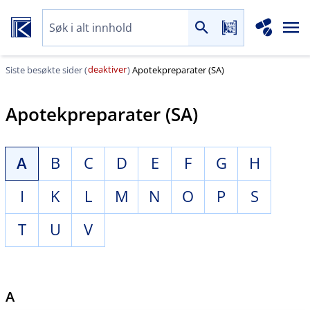
deaktiver
Siste besøkte sider (
)
Apotekpreparater (SA)
Apotekpreparater (SA)
A
B
C
D
E
F
G
H
I
K
L
M
N
O
P
S
T
U
V
A