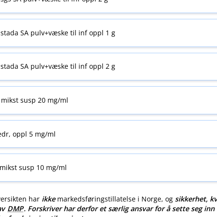
stada SA pulv+væske til inf oppl 1 g
stada SA pulv+væske til inf oppl 2 g
 mikst susp 20 mg/ml
edr, oppl 5 mg/ml
 mikst susp 10 mg/ml
versikten har
ikke
markedsføringstillatelse i Norge, og
sikkerhet, kv
 av
DMP
. Forskriver har derfor et særlig ansvar for å sette seg inn