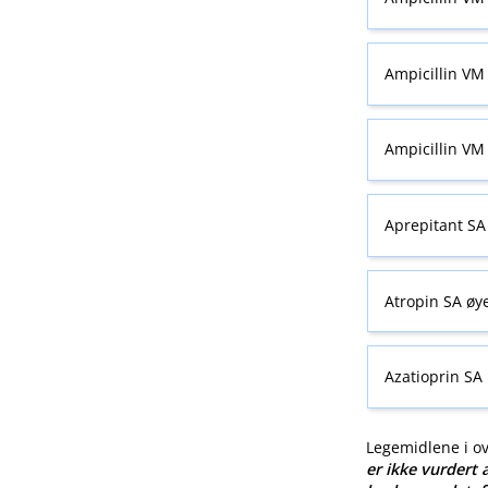
Ampicillin VM 
Ampicillin VM 
Aprepitant SA
Atropin SA øy
Azatioprin SA
Legemidlene i o
er ikke vurdert