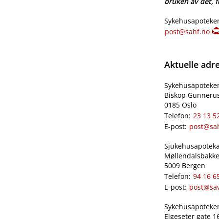
bruken av det, fø
Sykehusapoteken
post@sahf.no
Aktuelle adr
Sykehusapoteke
Biskop Gunnerus
0185 Oslo
Telefon:
23 13 5
E-post:
post@sa
Sjukehusapoteka
Møllendalsbakke
5009 Bergen
Telefon:
94 16 6
E-post:
post@sa
Sykehusapoteken
Elgeseter gate 1