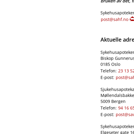
bruken av det, fø
Sykehusapoteken
post@sahf.no
Aktuelle adr
Sykehusapoteke
Biskop Gunnerus
0185 Oslo
Telefon:
23 13 5
E-post:
post@sa
Sjukehusapoteka
Møllendalsbakke
5009 Bergen
Telefon:
94 16 6
E-post:
post@sa
Sykehusapoteken
Elgeseter gate 1