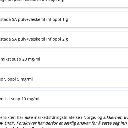
stada SA pulv+væske til inf oppl 1 g
stada SA pulv+væske til inf oppl 2 g
 mikst susp 20 mg/ml
edr, oppl 5 mg/ml
 mikst susp 10 mg/ml
versikten har
ikke
markedsføringstillatelse i Norge, og
sikkerhet, kv
 av
DMP
. Forskriver har derfor et særlig ansvar for å sette seg inn