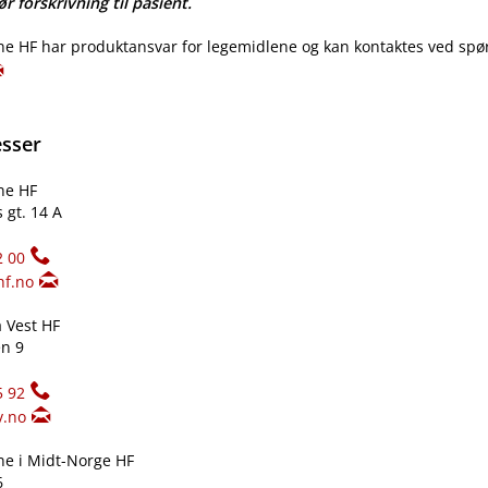
r forskrivning til pasient.
e HF har produktansvar for legemidlene og kan kontaktes ved spø
esser
ne HF
 gt. 14 A
2 00
hf.no
 Vest HF
n 9
5 92
v.no
e i Midt-Norge HF
6