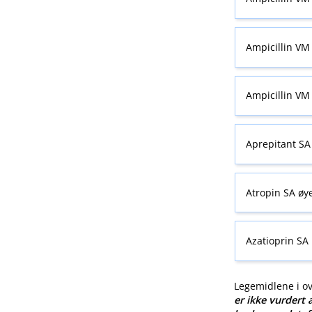
Ampicillin VM 
Ampicillin VM 
Aprepitant SA
Atropin SA øy
Azatioprin SA
Legemidlene i o
er ikke vurdert