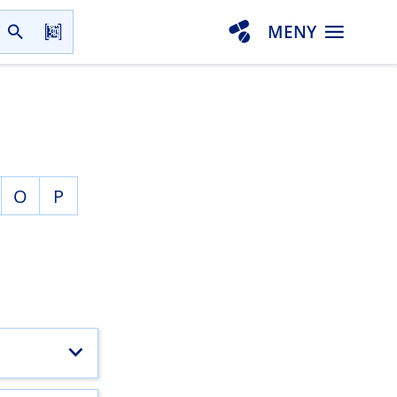
MENY
O
P