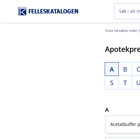
FELLESKATALOGEN
Siste besøkte sider 
Apotekpre
A
B
S
T
A
Acetatbuffer p