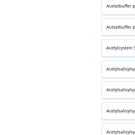
Acetatbuffer p
Acetatbuffer p
Acetylcystein
Acetylsalisylsy
Acetylsalisyls
Acetylsalisyls
Acetylsalisyls