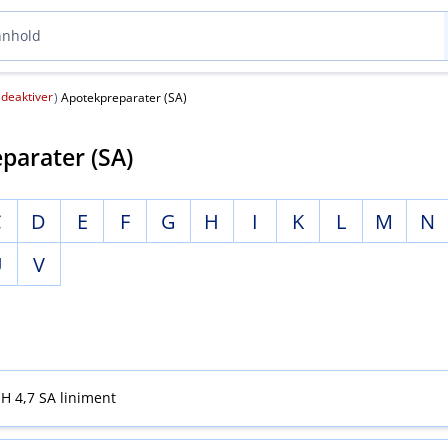
deaktiver
(
)
Apotekpreparater (SA)
parater (SA)
C
D
E
F
G
H
I
K
L
M
N
U
V
H 4,7 SA liniment