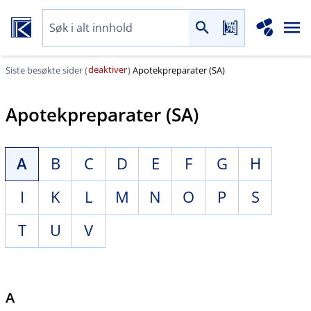
deaktiver
Siste besøkte sider (
)
Apotekpreparater (SA)
Apotekpreparater (SA)
A
B
C
D
E
F
G
H
I
K
L
M
N
O
P
S
T
U
V
A