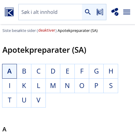
deaktiver
Siste besøkte sider (
)
Apotekpreparater (SA)
Apotekpreparater (SA)
A
B
C
D
E
F
G
H
I
K
L
M
N
O
P
S
T
U
V
A