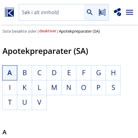
deaktiver
Siste besøkte sider (
)
Apotekpreparater (SA)
Apotekpreparater (SA)
A
B
C
D
E
F
G
H
I
K
L
M
N
O
P
S
T
U
V
A