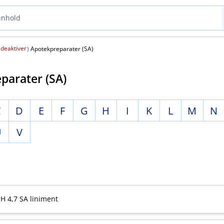
deaktiver
(
)
Apotekpreparater (SA)
parater (SA)
C
D
E
F
G
H
I
K
L
M
N
U
V
H 4,7 SA liniment