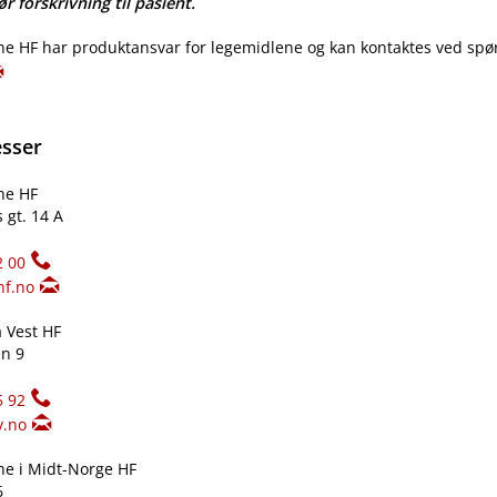
r forskrivning til pasient.
e HF har produktansvar for legemidlene og kan kontaktes ved spø
esser
ne HF
 gt. 14 A
2 00
hf.no
 Vest HF
n 9
5 92
v.no
e i Midt-Norge HF
6