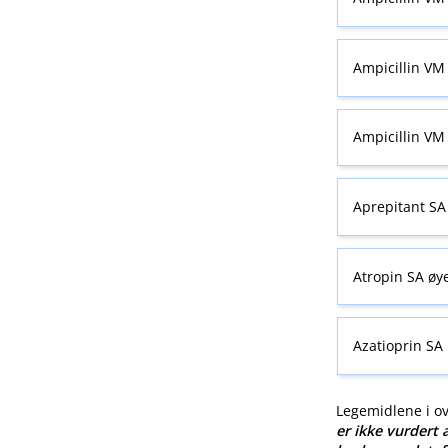
Ampicillin VM 
Ampicillin VM 
Aprepitant SA
Atropin SA øy
Azatioprin SA
Legemidlene i o
er ikke vurdert