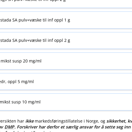
stada SA pulv+væske til inf oppl 1 g
stada SA pulv+væske til inf oppl 2 g
 mikst susp 20 mg/ml
edr, oppl 5 mg/ml
 mikst susp 10 mg/ml
versikten har
ikke
markedsføringstillatelse i Norge, og
sikkerhet, kv
 av
DMP
. Forskriver har derfor et særlig ansvar for å sette seg inn