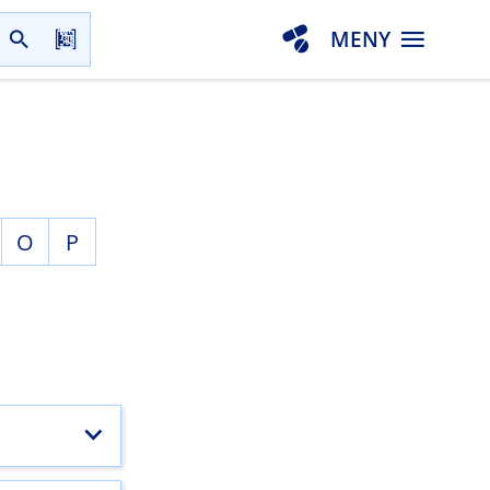
MENY
O
P