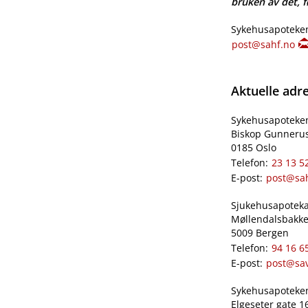
bruken av det, fø
Sykehusapoteken
post@sahf.no
Aktuelle adr
Sykehusapoteke
Biskop Gunnerus
0185 Oslo
Telefon:
23 13 5
E-post:
post@sa
Sjukehusapoteka
Møllendalsbakke
5009 Bergen
Telefon:
94 16 6
E-post:
post@sa
Sykehusapoteken
Elgeseter gate 1