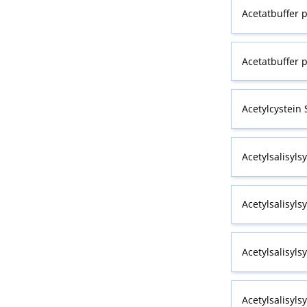
Acetatbuffer p
Acetatbuffer p
Acetylcystein
Acetylsalisylsy
Acetylsalisyls
Acetylsalisyls
Acetylsalisyls