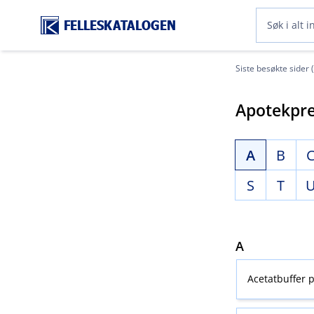
FELLESKATALOGEN
Siste besøkte sider 
Apotekpre
A
B
S
T
A
Acetatbuffer p