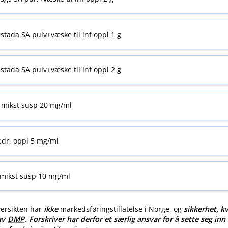
stada SA pulv+væske til inf oppl 1 g
stada SA pulv+væske til inf oppl 2 g
 mikst susp 20 mg/ml
edr, oppl 5 mg/ml
 mikst susp 10 mg/ml
versikten har
ikke
markedsføringstillatelse i Norge, og
sikkerhet, kv
 av
DMP
. Forskriver har derfor et særlig ansvar for å sette seg inn