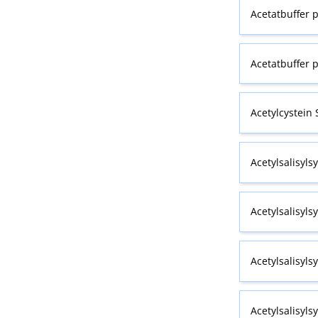
Acetatbuffer p
Acetatbuffer p
Acetylcystein
Acetylsalisylsy
Acetylsalisyls
Acetylsalisyls
Acetylsalisyls