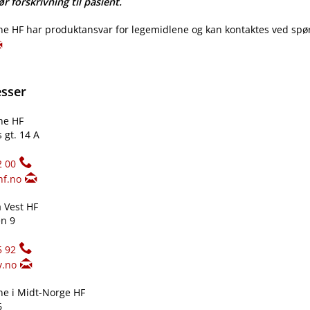
r forskrivning til pasient.
e HF har produktansvar for legemidlene og kan kontaktes ved spø
esser
ne HF
 gt. 14 A
2 00
hf.no
 Vest HF
n 9
5 92
v.no
e i Midt-Norge HF
6