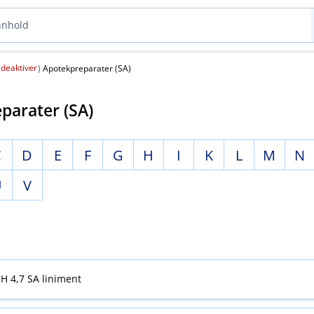
deaktiver
(
)
Apotekpreparater (SA)
parater (SA)
C
D
E
F
G
H
I
K
L
M
N
U
V
H 4,7 SA liniment