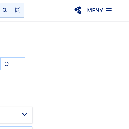
MENY
O
P