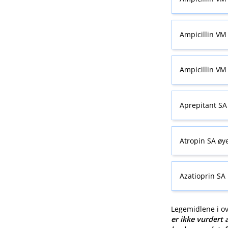
Ampicillin VM 
Ampicillin VM 
Aprepitant SA
Atropin SA øy
Azatioprin SA
Legemidlene i o
er ikke vurdert