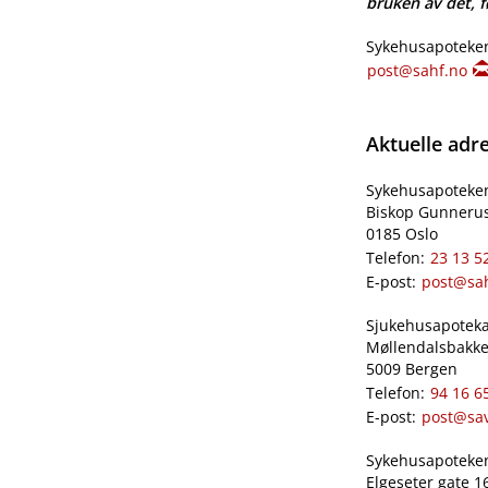
bruken av det, fø
Sykehusapoteken
post@sahf.no
Aktuelle adr
Sykehusapoteke
Biskop Gunnerus
0185 Oslo
Telefon:
23 13 5
E-post:
post@sa
Sjukehusapoteka
Møllendalsbakke
5009 Bergen
Telefon:
94 16 6
E-post:
post@sa
Sykehusapoteken
Elgeseter gate 1