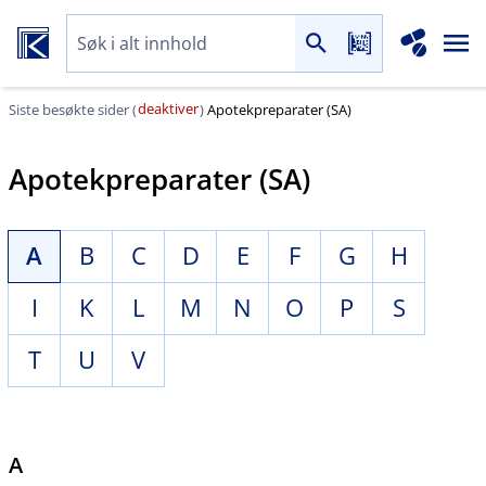
deaktiver
Siste besøkte sider (
)
Apotekpreparater (SA)
Apotekpreparater (SA)
A
B
C
D
E
F
G
H
I
K
L
M
N
O
P
S
T
U
V
A