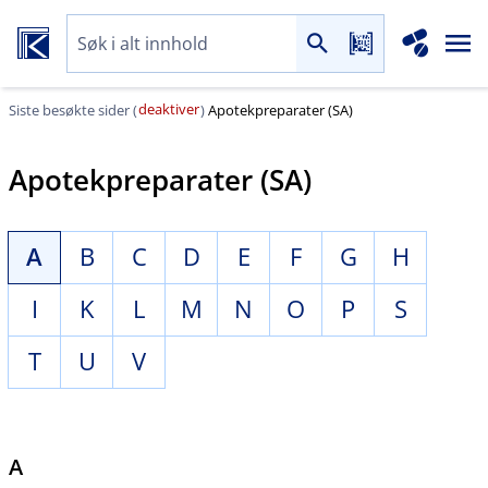
deaktiver
Siste besøkte sider (
)
Apotekpreparater (SA)
Apotekpreparater (SA)
A
B
C
D
E
F
G
H
I
K
L
M
N
O
P
S
T
U
V
A