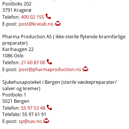
Postboks 202
3791 Kragerø
Telefon:
400 02 155
E-post:
post@kratab.no
Pharma Production AS ( ikke-sterile flytende brannfarlige
preparater)
Karihaugen 22
1086 Oslo
Telefon:
21 60 87 00
E-post:
post@pharmaproduction.no
Sjukehusapoteket i Bergen (sterile væskepreparater​/​
salver og kremer)
Postboks 1
5021 Bergen
Telefon:
55 97 53 48
Telefaks: 55 97 61 91
E-post:
sp@sav.no