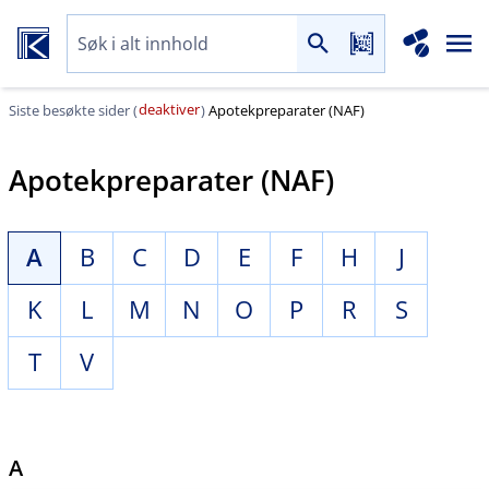
deaktiver
Siste besøkte sider (
)
Apotekpreparater (NAF)
Apotekpreparater (NAF)
A
B
C
D
E
F
H
J
K
L
M
N
O
P
R
S
T
V
A