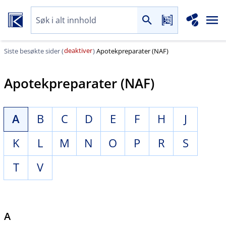
deaktiver
Siste besøkte sider (
)
Apotekpreparater (NAF)
Apotekpreparater (NAF)
A
B
C
D
E
F
H
J
K
L
M
N
O
P
R
S
T
V
A