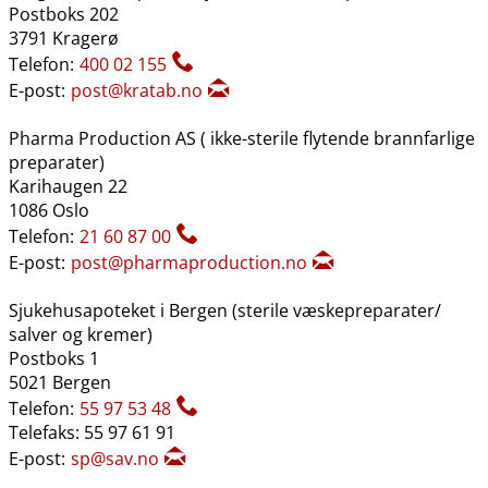
Postboks 202
3791 Kragerø
Telefon:
400 02 155
E-post:
post@kratab.no
Pharma Production AS ( ikke-sterile flytende brannfarlige
preparater)
Karihaugen 22
1086 Oslo
Telefon:
21 60 87 00
E-post:
post@pharmaproduction.no
Sjukehusapoteket i Bergen (sterile væskepreparater​/​
salver og kremer)
Postboks 1
5021 Bergen
Telefon:
55 97 53 48
Telefaks: 55 97 61 91
E-post:
sp@sav.no