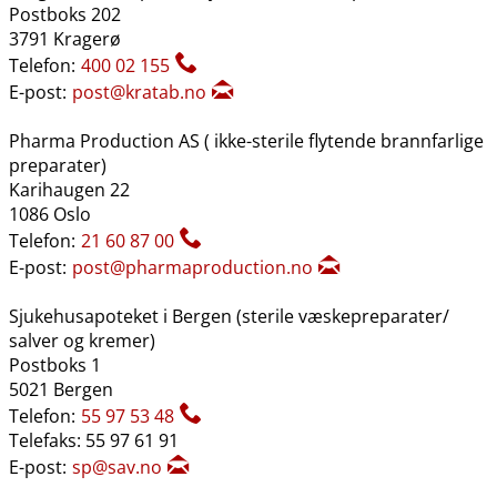
Postboks 202
3791 Kragerø
Telefon:
400 02 155
E-post:
post@kratab.no
Pharma Production AS ( ikke-sterile flytende brannfarlige
preparater)
Karihaugen 22
1086 Oslo
Telefon:
21 60 87 00
E-post:
post@pharmaproduction.no
Sjukehusapoteket i Bergen (sterile væskepreparater​/​
salver og kremer)
Postboks 1
5021 Bergen
Telefon:
55 97 53 48
Telefaks: 55 97 61 91
E-post:
sp@sav.no