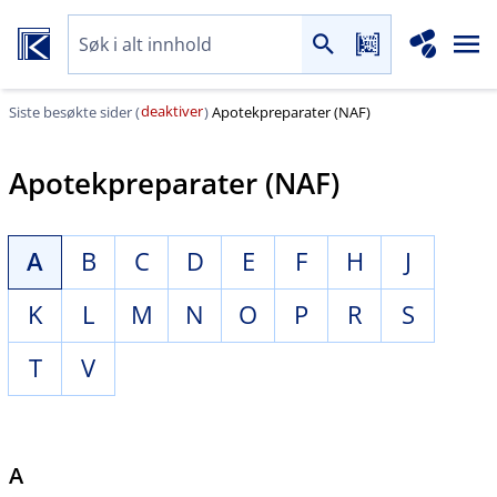
deaktiver
Siste besøkte sider (
)
Apotekpreparater (NAF)
Apotekpreparater (NAF)
A
B
C
D
E
F
H
J
K
L
M
N
O
P
R
S
T
V
A