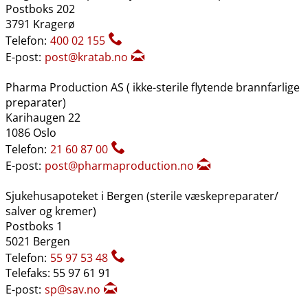
Postboks 202
3791 Kragerø
Telefon:
400 02 155
E-post:
post@kratab.no
Pharma Production AS ( ikke-sterile flytende brannfarlige
preparater)
Karihaugen 22
1086 Oslo
Telefon:
21 60 87 00
E-post:
post@pharmaproduction.no
Sjukehusapoteket i Bergen (sterile væskepreparater​/​
salver og kremer)
Postboks 1
5021 Bergen
Telefon:
55 97 53 48
Telefaks: 55 97 61 91
E-post:
sp@sav.no