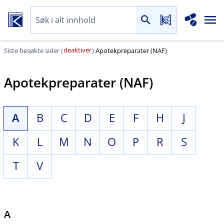
deaktiver
Siste besøkte sider (
)
Apotekpreparater (NAF)
Apotekpreparater (NAF)
A
B
C
D
E
F
H
J
K
L
M
N
O
P
R
S
T
V
A