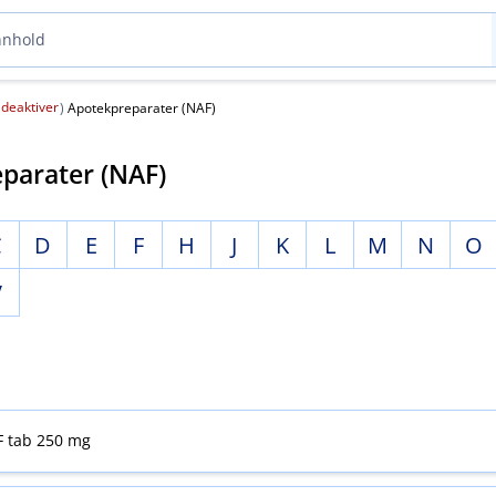
deaktiver
(
)
Apotekpreparater (NAF)
parater (NAF)
C
D
E
F
H
J
K
L
M
N
O
V
F tab 250 mg