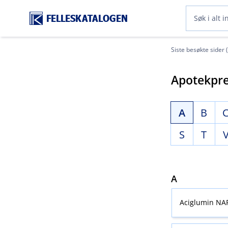
FELLESKATALOGEN
Siste besøkte sider 
Apotekpre
A
B
S
T
A
Aciglumin NA