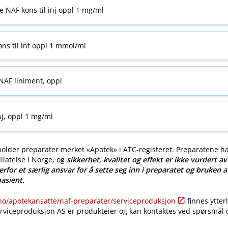
 NAF kons til inj oppl 1 mg/ml
ns til inf oppl 1 mmol/ml
NAF liniment, oppl
nj, oppl 1 mg/ml
older preparater merket «Apotek» i ATC-registeret. Preparatene h
llatelse i Norge, og
sikkerhet, kvalitet og effekt er ikke vurdert a
erfor et særlig ansvar for å sette seg inn i preparatet og bruken a
pasient.
​/​apotekansatte​/​naf-preparater​/​serviceproduksjon
finnes ytter
erviceproduksjon AS er produkteier og kan kontaktes ved spørsmål