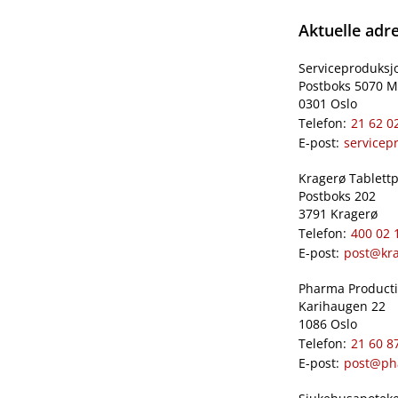
Aktuelle adr
Serviceproduksj
Postboks 5070 M
0301 Oslo
Telefon:
21 62 0
E-post:
servicep
Kragerø Tablettpr
Postboks 202
3791 Kragerø
Telefon:
400 02 
E-post:
post@kra
Pharma Productio
Karihaugen 22
1086 Oslo
Telefon:
21 60 8
E-post:
post@ph