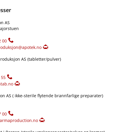
esser
on AS
ajorstuen
2 00
roduksjon@apotek.no
oduksjon AS (tabletter​/​pulver)
155
tab.no
n AS ( ikke-sterile flytende brannfarlige preparater)
7 00
armaproduction.no