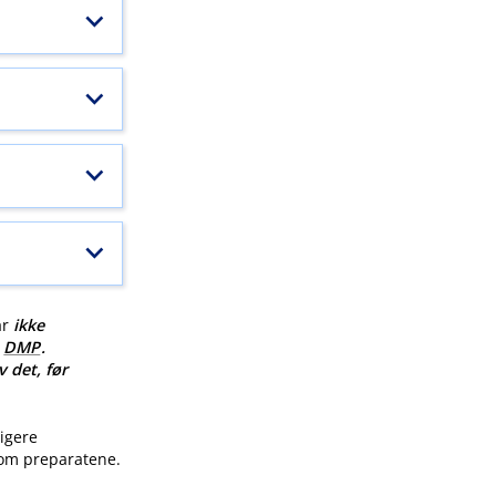
ar
ikke
v
DMP
.
v det, før
ligere
 om preparatene.