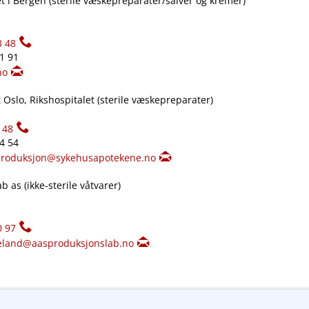
 i Bergen (sterile væskepreparater​/​salver og kremer)
3 48
61 91
no
Oslo, Rikshospitalet (sterile væskepreparater)
148
34 54
produksjon@sykehusapotekene.no
 as (ikke-sterile våtvarer)
0 97
eland@aasproduksjonslab.no