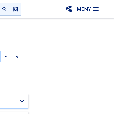
MENY
P
R