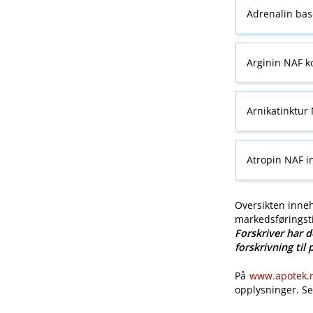
Adrenalin base
Arginin NAF ko
Arnikatinktur 
Atropin NAF i
Oversikten inneh
markedsføringsti
Forskriver har d
forskrivning til 
På
www.apotek.no
opplysninger. S