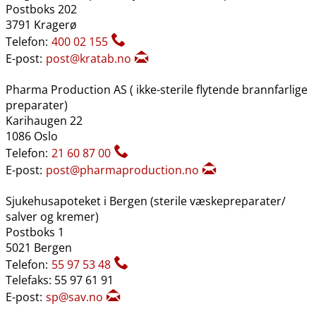
Postboks 202
3791 Kragerø
Telefon:
400 02 155
E-post:
post@kratab.no
Pharma Production AS ( ikke-sterile flytende brannfarlige
preparater)
Karihaugen 22
1086 Oslo
Telefon:
21 60 87 00
E-post:
post@pharmaproduction.no
Sjukehusapoteket i Bergen (sterile væskepreparater​/​
salver og kremer)
Postboks 1
5021 Bergen
Telefon:
55 97 53 48
Telefaks: 55 97 61 91
E-post:
sp@sav.no