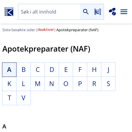
deaktiver
Siste besøkte sider (
)
Apotekpreparater (NAF)
Apotekpreparater (NAF)
A
B
C
D
E
F
H
J
K
L
M
N
O
P
R
S
T
V
A