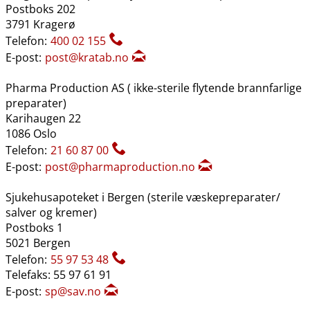
Postboks 202
3791 Kragerø
Telefon:
400 02 155
E-post:
post@kratab.no
Pharma Production AS ( ikke-sterile flytende brannfarlige
preparater)
Karihaugen 22
1086 Oslo
Telefon:
21 60 87 00
E-post:
post@pharmaproduction.no
Sjukehusapoteket i Bergen (sterile væskepreparater​/​
salver og kremer)
Postboks 1
5021 Bergen
Telefon:
55 97 53 48
Telefaks: 55 97 61 91
E-post:
sp@sav.no