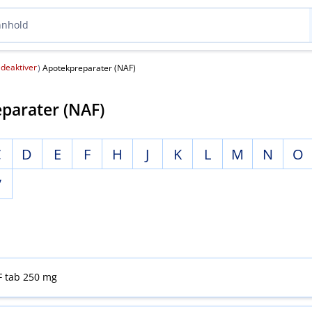
deaktiver
(
)
Apotekpreparater (NAF)
parater (NAF)
C
D
E
F
H
J
K
L
M
N
O
V
F tab 250 mg