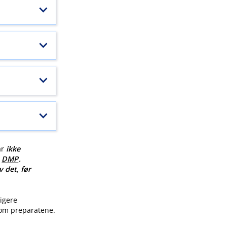
ar
ikke
v
DMP
.
v det, før
ligere
 om preparatene.