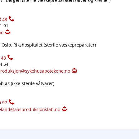
 i Bergen (sterile væskepreparater​/​salver og kremer)
3 48
61 91
no
Oslo, Rikshospitalet (sterile væskepreparater)
148
34 54
produksjon@sykehusapotekene.no
 as (ikke-sterile våtvarer)
0 97
eland@aasproduksjonslab.no