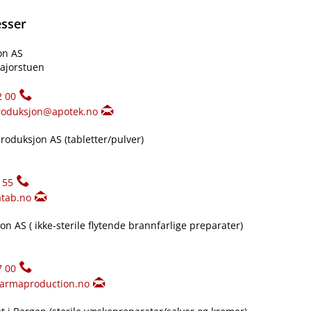
esser
on AS
ajorstuen
2 00
roduksjon@apotek.no
oduksjon AS (tabletter​/​pulver)
155
tab.no
n AS ( ikke-sterile flytende brannfarlige preparater)
7 00
armaproduction.no