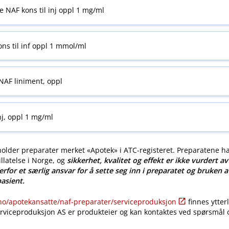
 NAF kons til inj oppl 1 mg/ml
ns til inf oppl 1 mmol/ml
NAF liniment, oppl
nj, oppl 1 mg/ml
older preparater merket «Apotek» i ATC-registeret. Preparatene h
llatelse i Norge, og
sikkerhet, kvalitet og effekt er ikke vurdert a
erfor et særlig ansvar for å sette seg inn i preparatet og bruken a
pasient.
​/​apotekansatte​/​naf-preparater​/​serviceproduksjon
finnes ytter
erviceproduksjon AS er produkteier og kan kontaktes ved spørsmål