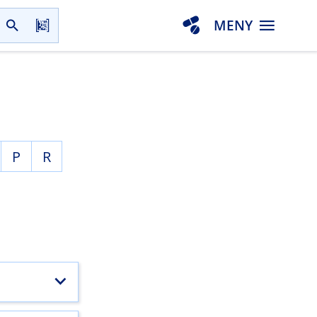
MENY
P
R