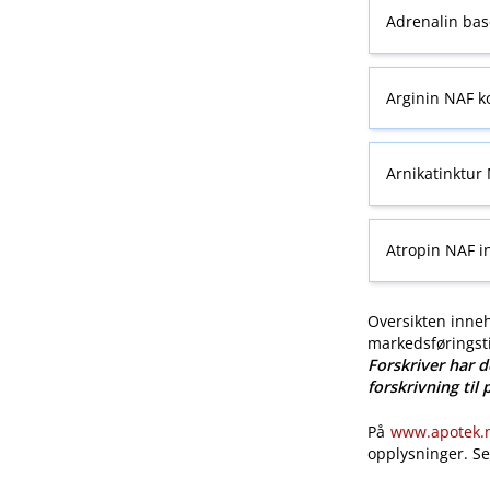
Adrenalin base
Arginin NAF ko
Arnikatinktur 
Atropin NAF i
Oversikten inneh
markedsføringsti
Forskriver har d
forskrivning til 
På
www.apotek.no
opplysninger. S