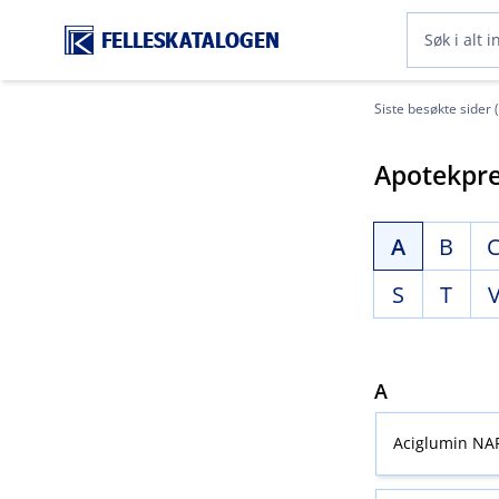
FELLESKATALOGEN
Siste besøkte sider 
Apotekpre
A
B
S
T
A
Aciglumin NA