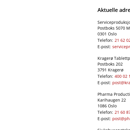
Aktuelle adr
Serviceproduksj
Postboks 5070 M
0301 Oslo
Telefon:
21 62 0
E-post:
servicep
Kragerø Tablettpr
Postboks 202
3791 Kragerø
Telefon:
400 02 
E-post:
post@kra
Pharma Productio
Karihaugen 22
1086 Oslo
Telefon:
21 60 8
E-post:
post@ph