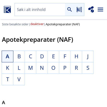
deaktiver
Siste besøkte sider (
)
Apotekpreparater (NAF)
Apotekpreparater (NAF)
A
B
C
D
E
F
H
J
K
L
M
N
O
P
R
S
T
V
A