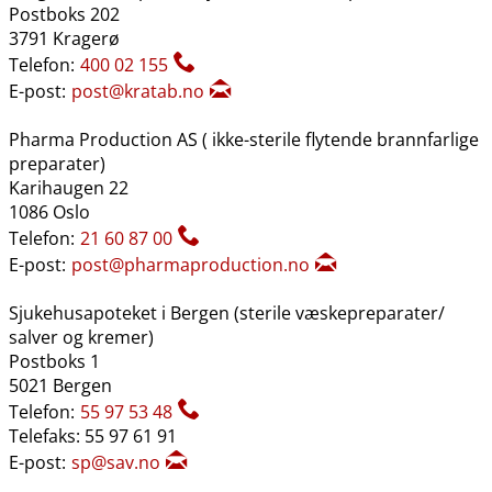
Postboks 202
3791 Kragerø
Telefon:
400 02 155
E-post:
post@kratab.no
Pharma Production AS ( ikke-sterile flytende brannfarlige
preparater)
Karihaugen 22
1086 Oslo
Telefon:
21 60 87 00
E-post:
post@pharmaproduction.no
Sjukehusapoteket i Bergen (sterile væskepreparater​/​
salver og kremer)
Postboks 1
5021 Bergen
Telefon:
55 97 53 48
Telefaks: 55 97 61 91
E-post:
sp@sav.no