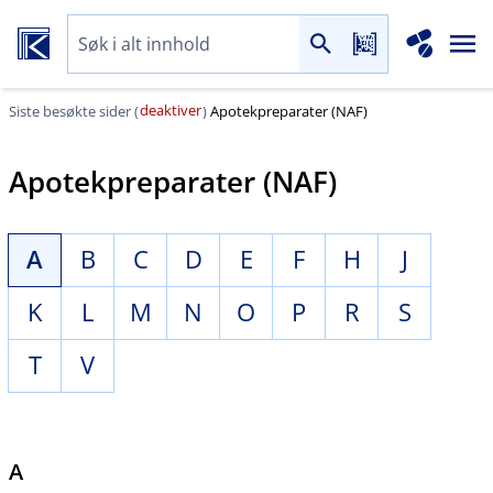
deaktiver
Siste besøkte sider (
)
Apotekpreparater (NAF)
Apotekpreparater (NAF)
A
B
C
D
E
F
H
J
K
L
M
N
O
P
R
S
T
V
A