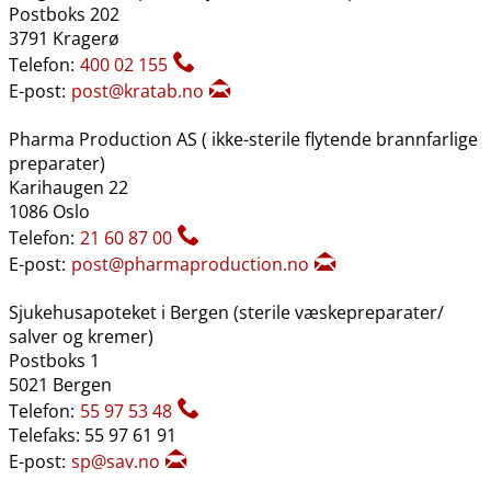
Postboks 202
3791 Kragerø
Telefon:
400 02 155
E-post:
post@kratab.no
Pharma Production AS ( ikke-sterile flytende brannfarlige
preparater)
Karihaugen 22
1086 Oslo
Telefon:
21 60 87 00
E-post:
post@pharmaproduction.no
Sjukehusapoteket i Bergen (sterile væskepreparater​/​
salver og kremer)
Postboks 1
5021 Bergen
Telefon:
55 97 53 48
Telefaks: 55 97 61 91
E-post:
sp@sav.no