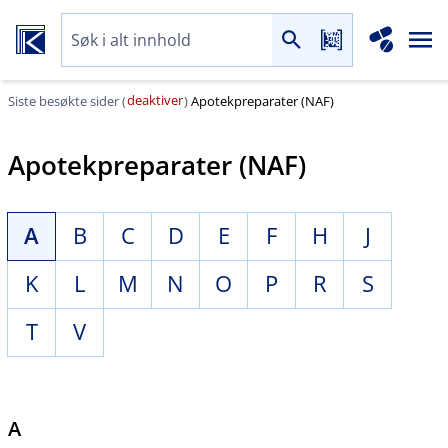
deaktiver
Siste besøkte sider (
)
Apotekpreparater (NAF)
Apotekpreparater (NAF)
A
B
C
D
E
F
H
J
K
L
M
N
O
P
R
S
T
V
A