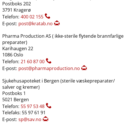
Postboks 202
3791 Kragerø
Telefon:
400 02 155
E-post:
post@kratab.no
Pharma Production AS ( ikke-sterile flytende brannfarlige
preparater)
Karihaugen 22
1086 Oslo
Telefon:
21 60 87 00
E-post:
post@pharmaproduction.no
Sjukehusapoteket i Bergen (sterile væskepreparater​/​
salver og kremer)
Postboks 1
5021 Bergen
Telefon:
55 97 53 48
Telefaks: 55 97 61 91
E-post:
sp@sav.no