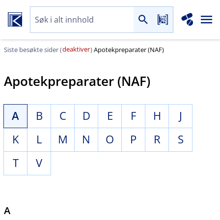
deaktiver
Siste besøkte sider (
)
Apotekpreparater (NAF)
Apotekpreparater (NAF)
A
B
C
D
E
F
H
J
K
L
M
N
O
P
R
S
T
V
A