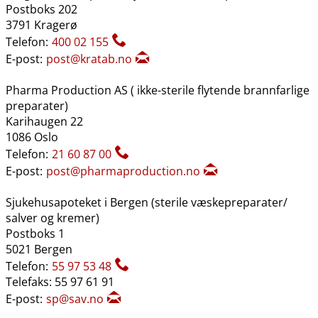
Postboks 202
3791 Kragerø
Telefon:
400 02 155
E-post:
post@kratab.no
Pharma Production AS ( ikke-sterile flytende brannfarlige
preparater)
Karihaugen 22
1086 Oslo
Telefon:
21 60 87 00
E-post:
post@pharmaproduction.no
Sjukehusapoteket i Bergen (sterile væskepreparater​/​
salver og kremer)
Postboks 1
5021 Bergen
Telefon:
55 97 53 48
Telefaks: 55 97 61 91
E-post:
sp@sav.no