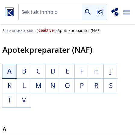
deaktiver
Siste besøkte sider (
)
Apotekpreparater (NAF)
Apotekpreparater (NAF)
A
B
C
D
E
F
H
J
K
L
M
N
O
P
R
S
T
V
A