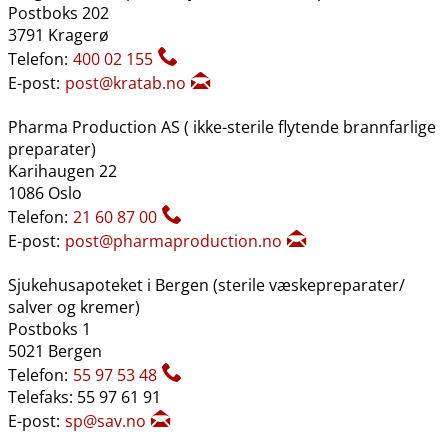
Postboks 202
3791 Kragerø
Telefon:
400 02 155
E-post:
post@kratab.no
Pharma Production AS ( ikke-sterile flytende brannfarlige
preparater)
Karihaugen 22
1086 Oslo
Telefon:
21 60 87 00
E-post:
post@pharmaproduction.no
Sjukehusapoteket i Bergen (sterile væskepreparater​/​
salver og kremer)
Postboks 1
5021 Bergen
Telefon:
55 97 53 48
Telefaks: 55 97 61 91
E-post:
sp@sav.no