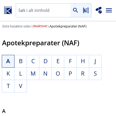
deaktiver
Siste besøkte sider (
)
Apotekpreparater (NAF)
Apotekpreparater (NAF)
A
B
C
D
E
F
H
J
K
L
M
N
O
P
R
S
T
V
A