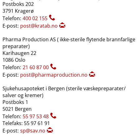
Postboks 202
3791 Kragerø
Telefon:
400 02 155
E-post:
post@kratab.no
Pharma Production AS ( ikke-sterile flytende brannfarlige
preparater)
Karihaugen 22
1086 Oslo
Telefon:
21 60 87 00
E-post:
post@pharmaproduction.no
Sjukehusapoteket i Bergen (sterile væskepreparater​/​
salver og kremer)
Postboks 1
5021 Bergen
Telefon:
55 97 53 48
Telefaks: 55 97 61 91
E-post:
sp@sav.no