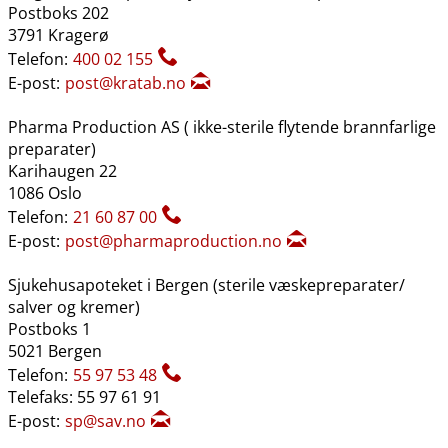
Postboks 202
3791 Kragerø
Telefon:
400 02 155
E-post:
post@kratab.no
Pharma Production AS ( ikke-sterile flytende brannfarlige
preparater)
Karihaugen 22
1086 Oslo
Telefon:
21 60 87 00
E-post:
post@pharmaproduction.no
Sjukehusapoteket i Bergen (sterile væskepreparater​/​
salver og kremer)
Postboks 1
5021 Bergen
Telefon:
55 97 53 48
Telefaks: 55 97 61 91
E-post:
sp@sav.no