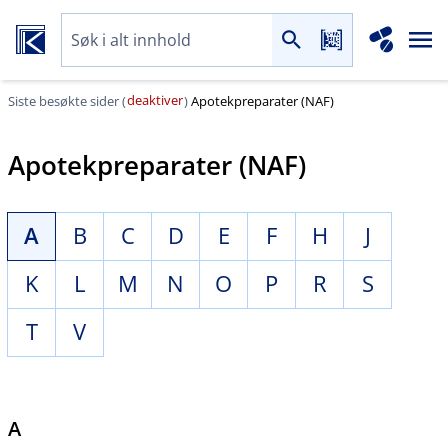
deaktiver
Siste besøkte sider (
)
Apotekpreparater (NAF)
Apotekpreparater (NAF)
A
B
C
D
E
F
H
J
K
L
M
N
O
P
R
S
T
V
A