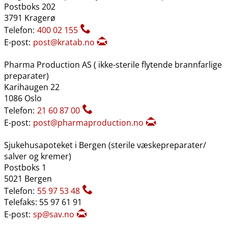
Postboks 202
3791 Kragerø
Telefon:
400 02 155
E-post:
post@kratab.no
Pharma Production AS ( ikke-sterile flytende brannfarlige
preparater)
Karihaugen 22
1086 Oslo
Telefon:
21 60 87 00
E-post:
post@pharmaproduction.no
Sjukehusapoteket i Bergen (sterile væskepreparater​/​
salver og kremer)
Postboks 1
5021 Bergen
Telefon:
55 97 53 48
Telefaks: 55 97 61 91
E-post:
sp@sav.no