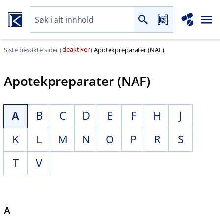
deaktiver
Siste besøkte sider (
)
Apotekpreparater (NAF)
Apotekpreparater (NAF)
A
B
C
D
E
F
H
J
K
L
M
N
O
P
R
S
T
V
A