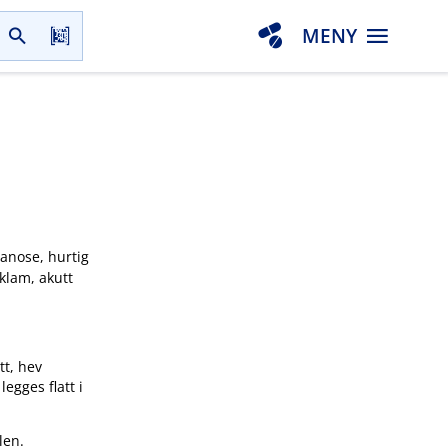
MENY
yanose, hurtig
 klam, akutt
tt, hev
egges flatt i
len.