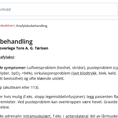
deaktiver
(
)
Anafylaksibehandling
ibehandling
 overlege Tore A. G. Tørisen
afylaksi
:
nde symptomer:
Luftveisproblem (heshet, stridor), pusteproblem (c
elyder, SpO
<94%), sirkulasjonsproblem (
lavt blodtrykk
, blek, kald,
2
tt bevissthet) og ofte kløende utslett.
p (akutteam eller 113).
er hvis mulig (f.eks. stopp legemiddelinfusjoner), legg pasienten fla
emiteter. Ved pusteproblem kan overkroppen være hevet. Gravide l
eleie.
raks adrenalin
intramuskulært
, f.eks. i
anterolateral
del av lårmuske