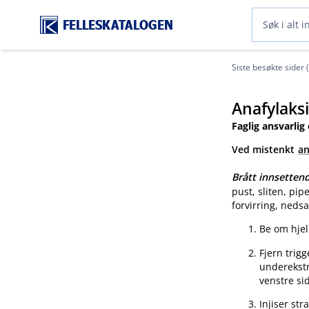
FELLESKATALOGEN
Siste besøkte sider 
Anafylaks
Faglig ansvarlig
Ved mistenkt
an
Brått innsette
pust, sliten, pip
forvirring, nedsa
Be om hjel
Fjern trigg
underekstr
venstre sid
Injiser st