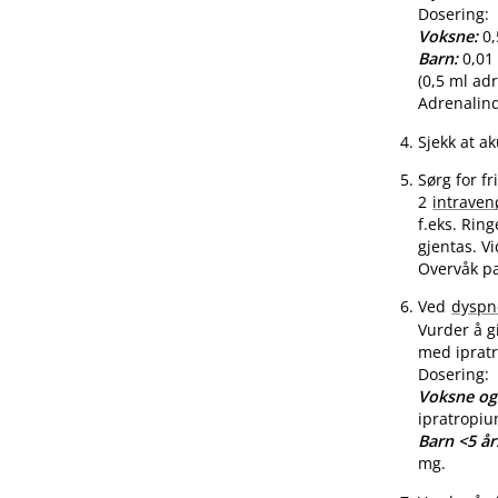
Dosering:
Voksne:
0,
Barn:
0,01 
(0,5 ml adr
Adrenalind
Sjekk at ak
Sørg for fr
2
intraven
f.eks. Rin
gjentas. V
Overvåk pa
Ved
dyspn
Vurder å g
med iprat
Dosering:
Voksne og
ipratropi
Barn <5 år
mg.