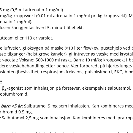
5 mg (0,5 ml adrenalin 1 mg​/​ml).
mg/kg kroppsvekt (0,01 ml adrenalin 1 mg/ml pr. kg kroppsvekt). M
enalin 1 mg​/​ml).
osen kan gjentas hvert 5. minutt til effekt.
utteam eller 113 er varslet.
ie luftveier, gi oksygen på maske (>10 liter flow) ev. pustehjelp ved
øse
tilganger (helst grove kanyler), gi
intravenøs
væske med krystal
ger-acetat: Voksne: 500-1000 ml raskt. Barn: 10 ml/kg kroppsvekt i
b
idere væskebehandling etter behov. Vær forberedt på hjerte-lunge-
sienten (bevissthet, respirasjonsfrekvens, pulsoksimetri, EKG, blod
é
:
i β
-
agonist
som inhalasjon på forstøver, eksempelvis salbutamol
2
ropiumbromid.
 barn >5 år:
Salbutamol 5 mg som inhalasjon. Kan kombineres me
umbromid 0,5 mg.
:
Salbutamol 2,5 mg som inhalasjon. Kan kombineres med ipratro