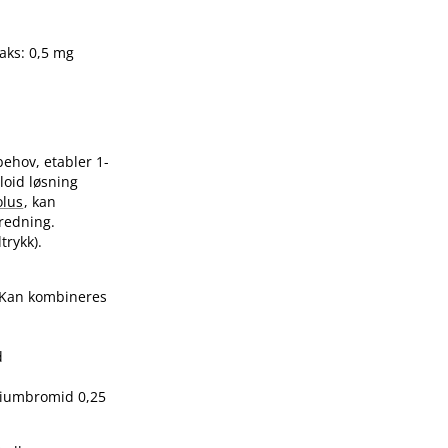
aks: 0,5 mg
 behov, etabler 1-
loid løsning
olus
, kan
redning.
trykk).
. Kan kombineres
d
piumbromid 0,25