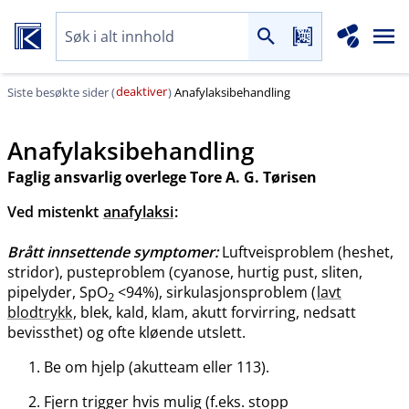
deaktiver
Siste besøkte sider (
)
Anafylaksibehandling
Anafylaksibehandling
Faglig ansvarlig overlege Tore A. G. Tørisen
Ved mistenkt
anafylaksi
:
Brått innsettende symptomer:
Luftveisproblem (heshet,
stridor), pusteproblem (cyanose, hurtig pust, sliten,
pipelyder, SpO
<94%), sirkulasjonsproblem (
lavt
2
blodtrykk
, blek, kald, klam, akutt forvirring, nedsatt
bevissthet) og ofte kløende utslett.
Be om hjelp (akutteam eller 113).
Fjern trigger hvis mulig (f.eks. stopp