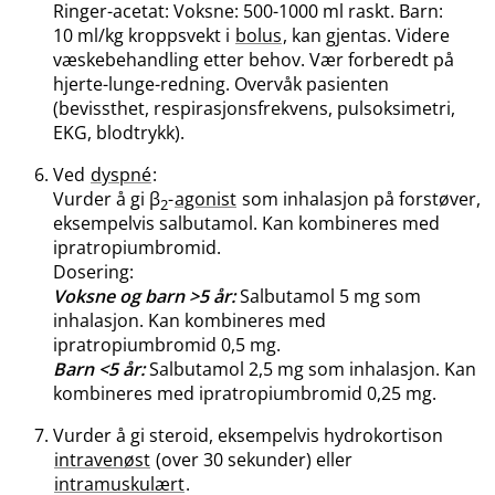
Ringer-acetat: Voksne: 500-1000 ml raskt. Barn:
10 ml/kg kroppsvekt i
bolus
, kan gjentas. Videre
væskebehandling etter behov. Vær forberedt på
hjerte-lunge-redning. Overvåk pasienten
(bevissthet, respirasjonsfrekvens, pulsoksimetri,
EKG, blodtrykk).
Ved
dyspné
:
Vurder å gi β
-
agonist
som inhalasjon på forstøver,
2
eksempelvis salbutamol. Kan kombineres med
ipratropiumbromid.
Dosering:
Voksne og barn >5 år:
Salbutamol 5 mg som
inhalasjon. Kan kombineres med
ipratropiumbromid 0,5 mg.
Barn <5 år:
Salbutamol 2,5 mg som inhalasjon. Kan
kombineres med ipratropiumbromid 0,25 mg.
Vurder å gi steroid, eksempelvis hydrokortison
intravenøst
(over 30 sekunder) eller
intramuskulært
.