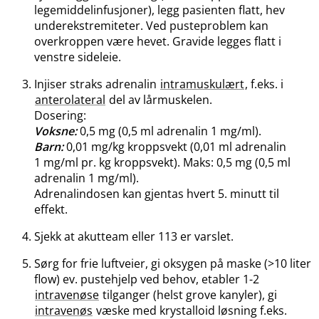
legemiddelinfusjoner), legg pasienten flatt, hev
underekstremiteter. Ved pusteproblem kan
overkroppen være hevet. Gravide legges flatt i
venstre sideleie.
Injiser straks adrenalin
intramuskulært
, f.eks. i
anterolateral
del av lårmuskelen.
Dosering:
Voksne:
0,5 mg (0,5 ml adrenalin 1 mg​/​ml).
Barn:
0,01 mg/kg kroppsvekt (0,01 ml adrenalin
1 mg/ml pr. kg kroppsvekt). Maks: 0,5 mg (0,5 ml
adrenalin 1 mg​/​ml).
Adrenalindosen kan gjentas hvert 5. minutt til
effekt.
Sjekk at akutteam eller 113 er varslet.
Sørg for frie luftveier, gi oksygen på maske (>10 liter
flow) ev. pustehjelp ved behov, etabler 1-2
intravenøse
tilganger (helst grove kanyler), gi
intravenøs
væske med krystalloid løsning f.eks.