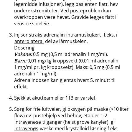
legemiddelinfusjoner), legg pasienten flatt, hev
underekstremiteter. Ved pusteproblem kan
overkroppen være hevet. Gravide legges flatt i
venstre sideleie.
Injiser straks adrenalin
intramuskulært
, f.eks. i
anterolateral
del av lårmuskelen.
Dosering:
Voksne:
0,5 mg (0,5 ml adrenalin 1 mg​/​ml).
Barn:
0,01 mg/kg kroppsvekt (0,01 ml adrenalin
1 mg/ml pr. kg kroppsvekt). Maks: 0,5 mg (0,5 ml
adrenalin 1 mg​/​ml).
Adrenalindosen kan gjentas hvert 5. minutt til
effekt.
Sjekk at akutteam eller 113 er varslet.
Sørg for frie luftveier, gi oksygen på maske (>10 liter
flow) ev. pustehjelp ved behov, etabler 1-2
intravenøse
tilganger (helst grove kanyler), gi
intravenøs
væske med krystalloid løsning f.eks.