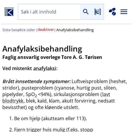
deaktiver
Siste besøkte sider (
)
Anafylaksibehandling
Anafylaksibehandling
Faglig ansvarlig overlege Tore A. G. Tørisen
Ved mistenkt
anafylaksi
:
Brått innsettende symptomer:
Luftveisproblem (heshet,
stridor), pusteproblem (cyanose, hurtig pust, sliten,
pipelyder, SpO
<94%), sirkulasjonsproblem (
lavt
2
blodtrykk
, blek, kald, klam, akutt forvirring, nedsatt
bevissthet) og ofte kløende utslett.
Be om hjelp (akutteam eller 113).
Fjern trigger hvis mulig (f.eks. stopp