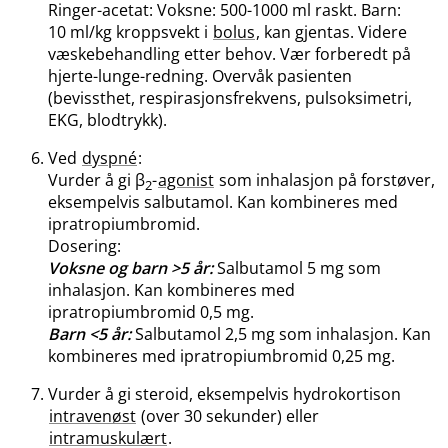
Ringer-acetat: Voksne: 500-1000 ml raskt. Barn:
10 ml/kg kroppsvekt i
bolus
, kan gjentas. Videre
væskebehandling etter behov. Vær forberedt på
hjerte-lunge-redning. Overvåk pasienten
(bevissthet, respirasjonsfrekvens, pulsoksimetri,
EKG, blodtrykk).
Ved
dyspné
:
Vurder å gi β
-
agonist
som inhalasjon på forstøver,
2
eksempelvis salbutamol. Kan kombineres med
ipratropiumbromid.
Dosering:
Voksne og barn >5 år:
Salbutamol 5 mg som
inhalasjon. Kan kombineres med
ipratropiumbromid 0,5 mg.
Barn <5 år:
Salbutamol 2,5 mg som inhalasjon. Kan
kombineres med ipratropiumbromid 0,25 mg.
Vurder å gi steroid, eksempelvis hydrokortison
intravenøst
(over 30 sekunder) eller
intramuskulært
.