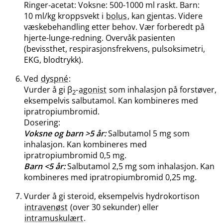
Ringer-acetat: Voksne: 500-1000 ml raskt. Barn:
10 ml/kg kroppsvekt i
bolus
, kan gjentas. Videre
væskebehandling etter behov. Vær forberedt på
hjerte-lunge-redning. Overvåk pasienten
(bevissthet, respirasjonsfrekvens, pulsoksimetri,
EKG, blodtrykk).
Ved
dyspné
:
Vurder å gi β
-
agonist
som inhalasjon på forstøver,
2
eksempelvis salbutamol. Kan kombineres med
ipratropiumbromid.
Dosering:
Voksne og barn >5 år:
Salbutamol 5 mg som
inhalasjon. Kan kombineres med
ipratropiumbromid 0,5 mg.
Barn <5 år:
Salbutamol 2,5 mg som inhalasjon. Kan
kombineres med ipratropiumbromid 0,25 mg.
Vurder å gi steroid, eksempelvis hydrokortison
intravenøst
(over 30 sekunder) eller
intramuskulært
.