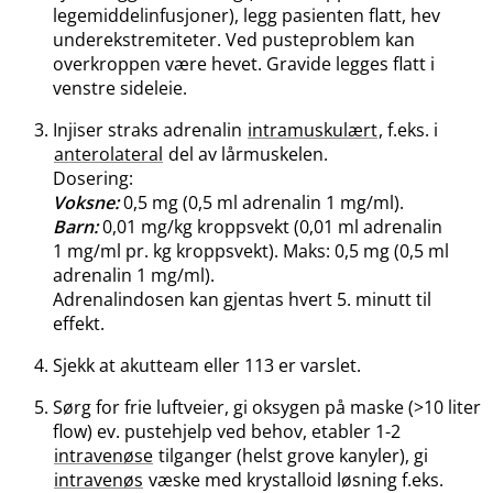
legemiddelinfusjoner), legg pasienten flatt, hev
underekstremiteter. Ved pusteproblem kan
overkroppen være hevet. Gravide legges flatt i
venstre sideleie.
Injiser straks adrenalin
intramuskulært
, f.eks. i
anterolateral
del av lårmuskelen.
Dosering:
Voksne:
0,5 mg (0,5 ml adrenalin 1 mg​/​ml).
Barn:
0,01 mg/kg kroppsvekt (0,01 ml adrenalin
1 mg/ml pr. kg kroppsvekt). Maks: 0,5 mg (0,5 ml
adrenalin 1 mg​/​ml).
Adrenalindosen kan gjentas hvert 5. minutt til
effekt.
Sjekk at akutteam eller 113 er varslet.
Sørg for frie luftveier, gi oksygen på maske (>10 liter
flow) ev. pustehjelp ved behov, etabler 1-2
intravenøse
tilganger (helst grove kanyler), gi
intravenøs
væske med krystalloid løsning f.eks.