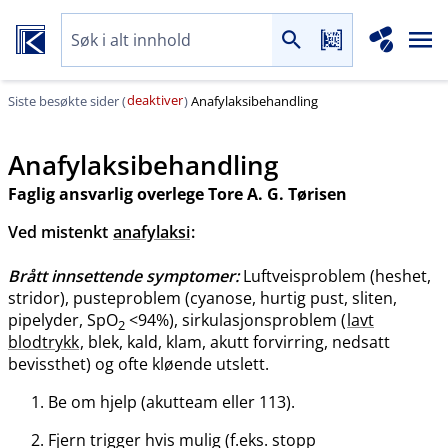
deaktiver
Siste besøkte sider (
)
Anafylaksibehandling
Anafylaksibehandling
Faglig ansvarlig overlege Tore A. G. Tørisen
Ved mistenkt
anafylaksi
:
Brått innsettende symptomer:
Luftveisproblem (heshet,
stridor), pusteproblem (cyanose, hurtig pust, sliten,
pipelyder, SpO
<94%), sirkulasjonsproblem (
lavt
2
blodtrykk
, blek, kald, klam, akutt forvirring, nedsatt
bevissthet) og ofte kløende utslett.
Be om hjelp (akutteam eller 113).
Fjern trigger hvis mulig (f.eks. stopp