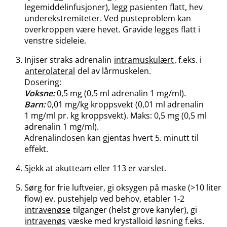
legemiddelinfusjoner), legg pasienten flatt, hev
underekstremiteter. Ved pusteproblem kan
overkroppen være hevet. Gravide legges flatt i
venstre sideleie.
Injiser straks adrenalin
intramuskulært
, f.eks. i
anterolateral
del av lårmuskelen.
Dosering:
Voksne:
0,5 mg (0,5 ml adrenalin 1 mg​/​ml).
Barn:
0,01 mg/kg kroppsvekt (0,01 ml adrenalin
1 mg/ml pr. kg kroppsvekt). Maks: 0,5 mg (0,5 ml
adrenalin 1 mg​/​ml).
Adrenalindosen kan gjentas hvert 5. minutt til
effekt.
Sjekk at akutteam eller 113 er varslet.
Sørg for frie luftveier, gi oksygen på maske (>10 liter
flow) ev. pustehjelp ved behov, etabler 1-2
intravenøse
tilganger (helst grove kanyler), gi
intravenøs
væske med krystalloid løsning f.eks.