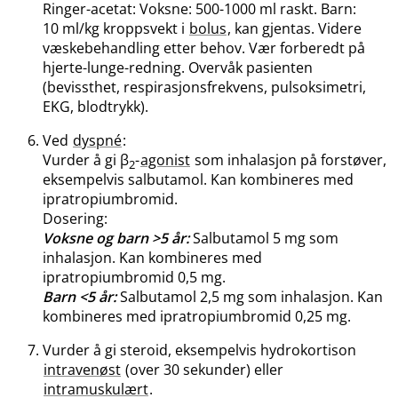
Ringer-acetat: Voksne: 500-1000 ml raskt. Barn:
10 ml/kg kroppsvekt i
bolus
, kan gjentas. Videre
væskebehandling etter behov. Vær forberedt på
hjerte-lunge-redning. Overvåk pasienten
(bevissthet, respirasjonsfrekvens, pulsoksimetri,
EKG, blodtrykk).
Ved
dyspné
:
Vurder å gi β
-
agonist
som inhalasjon på forstøver,
2
eksempelvis salbutamol. Kan kombineres med
ipratropiumbromid.
Dosering:
Voksne og barn >5 år:
Salbutamol 5 mg som
inhalasjon. Kan kombineres med
ipratropiumbromid 0,5 mg.
Barn <5 år:
Salbutamol 2,5 mg som inhalasjon. Kan
kombineres med ipratropiumbromid 0,25 mg.
Vurder å gi steroid, eksempelvis hydrokortison
intravenøst
(over 30 sekunder) eller
intramuskulært
.