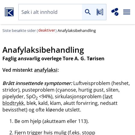
deaktiver
Siste besøkte sider (
)
Anafylaksibehandling
Anafylaksibehandling
Faglig ansvarlig overlege Tore A. G. Tørisen
Ved mistenkt
anafylaksi
:
Brått innsettende symptomer:
Luftveisproblem (heshet,
stridor), pusteproblem (cyanose, hurtig pust, sliten,
pipelyder, SpO
<94%), sirkulasjonsproblem (
lavt
2
blodtrykk
, blek, kald, klam, akutt forvirring, nedsatt
bevissthet) og ofte kløende utslett.
Be om hjelp (akutteam eller 113).
Fjern trigger hvis mulig (f.eks. stopp