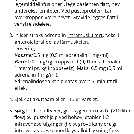
legemiddelinfusjoner), legg pasienten flatt, hev
underekstremiteter. Ved pusteproblem kan
overkroppen være hevet. Gravide legges flatt i
venstre sideleie.
Injiser straks adrenalin
intramuskulært
, f.eks. i
anterolateral
del av lårmuskelen.
Dosering:
Voksne:
0,5 mg (0,5 ml adrenalin 1 mg​/​ml).
Barn:
0,01 mg/kg kroppsvekt (0,01 ml adrenalin
1 mg/ml pr. kg kroppsvekt). Maks: 0,5 mg (0,5 ml
adrenalin 1 mg​/​ml).
Adrenalindosen kan gjentas hvert 5. minutt til
effekt.
Sjekk at akutteam eller 113 er varslet.
Sørg for frie luftveier, gi oksygen på maske (>10 liter
flow) ev. pustehjelp ved behov, etabler 1-2
intravenøse
tilganger (helst grove kanyler), gi
intravenøs
væske med krystalloid løsning f.eks.