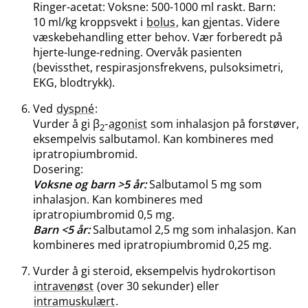
Ringer-acetat: Voksne: 500-1000 ml raskt. Barn:
10 ml/kg kroppsvekt i
bolus
, kan gjentas. Videre
væskebehandling etter behov. Vær forberedt på
hjerte-lunge-redning. Overvåk pasienten
(bevissthet, respirasjonsfrekvens, pulsoksimetri,
EKG, blodtrykk).
Ved
dyspné
:
Vurder å gi β
-
agonist
som inhalasjon på forstøver,
2
eksempelvis salbutamol. Kan kombineres med
ipratropiumbromid.
Dosering:
Voksne og barn >5 år:
Salbutamol 5 mg som
inhalasjon. Kan kombineres med
ipratropiumbromid 0,5 mg.
Barn <5 år:
Salbutamol 2,5 mg som inhalasjon. Kan
kombineres med ipratropiumbromid 0,25 mg.
Vurder å gi steroid, eksempelvis hydrokortison
intravenøst
(over 30 sekunder) eller
intramuskulært
.