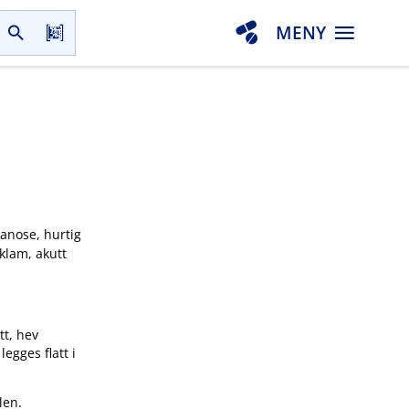
MENY
yanose, hurtig
 klam, akutt
tt, hev
egges flatt i
len.