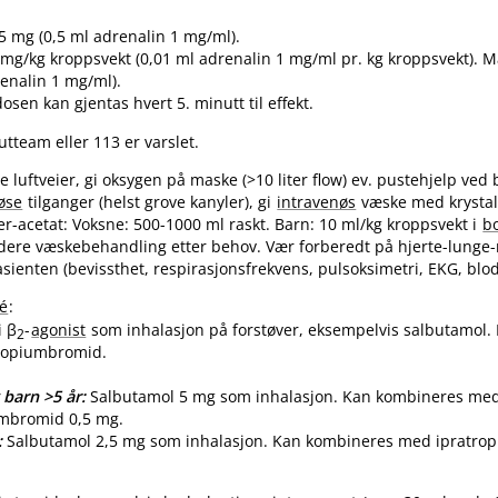
5 mg (0,5 ml adrenalin 1 mg​/​ml).
mg/kg kroppsvekt (0,01 ml adrenalin 1 mg/ml pr. kg kroppsvekt). M
enalin 1 mg​/​ml).
osen kan gjentas hvert 5. minutt til effekt.
utteam eller 113 er varslet.
ie luftveier, gi oksygen på maske (>10 liter flow) ev. pustehjelp ved
øse
tilganger (helst grove kanyler), gi
intravenøs
væske med krystal
ger-acetat: Voksne: 500-1000 ml raskt. Barn: 10 ml/kg kroppsvekt i
b
idere væskebehandling etter behov. Vær forberedt på hjerte-lunge-
sienten (bevissthet, respirasjonsfrekvens, pulsoksimetri, EKG, blod
é
:
i β
-
agonist
som inhalasjon på forstøver, eksempelvis salbutamol
2
ropiumbromid.
 barn >5 år:
Salbutamol 5 mg som inhalasjon. Kan kombineres me
umbromid 0,5 mg.
:
Salbutamol 2,5 mg som inhalasjon. Kan kombineres med ipratro