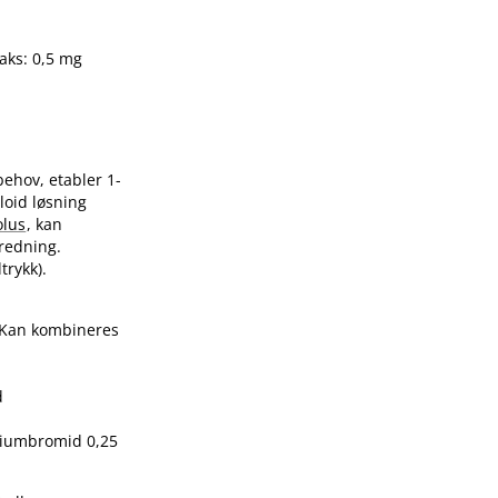
aks: 0,5 mg
 behov, etabler 1-
loid løsning
olus
, kan
redning.
trykk).
. Kan kombineres
d
piumbromid 0,25