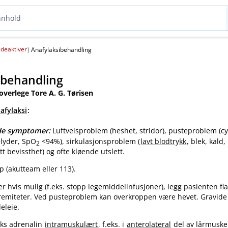
deaktiver
(
)
Anafylaksibehandling
ibehandling
 overlege Tore A. G. Tørisen
afylaksi
:
nde symptomer:
Luftveisproblem (heshet, stridor), pusteproblem (c
elyder, SpO
<94%), sirkulasjonsproblem (
lavt blodtrykk
, blek, kald,
2
tt bevissthet) og ofte kløende utslett.
p (akutteam eller 113).
er hvis mulig (f.eks. stopp legemiddelinfusjoner), legg pasienten fla
emiteter. Ved pusteproblem kan overkroppen være hevet. Gravide l
eleie.
raks adrenalin
intramuskulært
, f.eks. i
anterolateral
del av lårmuske