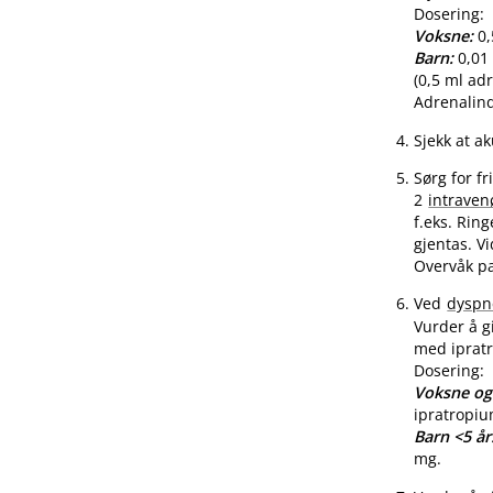
Dosering:
Voksne:
0,
Barn:
0,01 
(0,5 ml adr
Adrenalind
Sjekk at ak
Sørg for fr
2
intraven
f.eks. Rin
gjentas. V
Overvåk pa
Ved
dyspn
Vurder å g
med iprat
Dosering:
Voksne og
ipratropi
Barn <5 år
mg.