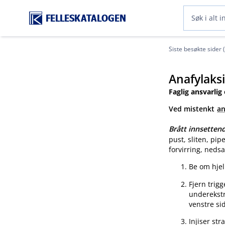
FELLESKATALOGEN
Siste besøkte sider 
Anafylaks
Faglig ansvarlig
Ved mistenkt
an
Brått innsette
pust, sliten, pip
forvirring, nedsa
Be om hjel
Fjern trigg
underekstr
venstre sid
Injiser st