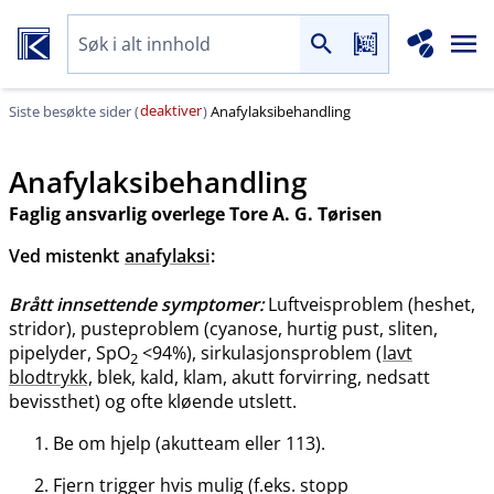
deaktiver
Siste besøkte sider (
)
Anafylaksibehandling
Anafylaksibehandling
Faglig ansvarlig overlege Tore A. G. Tørisen
Ved mistenkt
anafylaksi
:
Brått innsettende symptomer:
Luftveisproblem (heshet,
stridor), pusteproblem (cyanose, hurtig pust, sliten,
pipelyder, SpO
<94%), sirkulasjonsproblem (
lavt
2
blodtrykk
, blek, kald, klam, akutt forvirring, nedsatt
bevissthet) og ofte kløende utslett.
Be om hjelp (akutteam eller 113).
Fjern trigger hvis mulig (f.eks. stopp