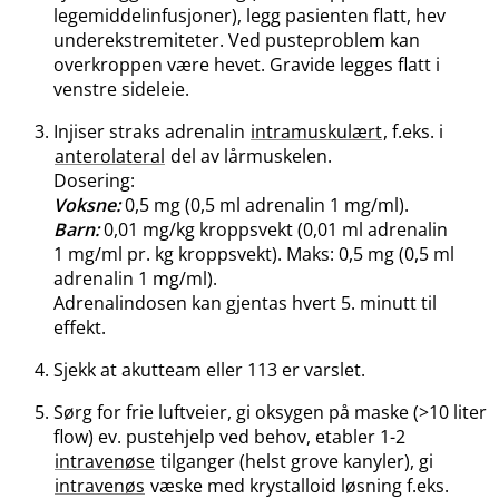
legemiddelinfusjoner), legg pasienten flatt, hev
underekstremiteter. Ved pusteproblem kan
overkroppen være hevet. Gravide legges flatt i
venstre sideleie.
Injiser straks adrenalin
intramuskulært
, f.eks. i
anterolateral
del av lårmuskelen.
Dosering:
Voksne:
0,5 mg (0,5 ml adrenalin 1 mg​/​ml).
Barn:
0,01 mg/kg kroppsvekt (0,01 ml adrenalin
1 mg/ml pr. kg kroppsvekt). Maks: 0,5 mg (0,5 ml
adrenalin 1 mg​/​ml).
Adrenalindosen kan gjentas hvert 5. minutt til
effekt.
Sjekk at akutteam eller 113 er varslet.
Sørg for frie luftveier, gi oksygen på maske (>10 liter
flow) ev. pustehjelp ved behov, etabler 1-2
intravenøse
tilganger (helst grove kanyler), gi
intravenøs
væske med krystalloid løsning f.eks.