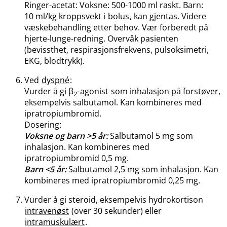
Ringer-acetat: Voksne: 500-1000 ml raskt. Barn:
10 ml/kg kroppsvekt i
bolus
, kan gjentas. Videre
væskebehandling etter behov. Vær forberedt på
hjerte-lunge-redning. Overvåk pasienten
(bevissthet, respirasjonsfrekvens, pulsoksimetri,
EKG, blodtrykk).
Ved
dyspné
:
Vurder å gi β
-
agonist
som inhalasjon på forstøver,
2
eksempelvis salbutamol. Kan kombineres med
ipratropiumbromid.
Dosering:
Voksne og barn >5 år:
Salbutamol 5 mg som
inhalasjon. Kan kombineres med
ipratropiumbromid 0,5 mg.
Barn <5 år:
Salbutamol 2,5 mg som inhalasjon. Kan
kombineres med ipratropiumbromid 0,25 mg.
Vurder å gi steroid, eksempelvis hydrokortison
intravenøst
(over 30 sekunder) eller
intramuskulært
.