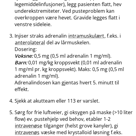
legemiddelinfusjoner), legg pasienten flatt, hev
underekstremiteter. Ved pusteproblem kan
overkroppen være hevet. Gravide legges flatt i
venstre sideleie.
Injiser straks adrenalin
intramuskulært
, f.eks. i
anterolateral
del av lårmuskelen.
Dosering:
Voksne:
0,5 mg (0,5 ml adrenalin 1 mg​/​ml).
Barn:
0,01 mg/kg kroppsvekt (0,01 ml adrenalin
1 mg/ml pr. kg kroppsvekt). Maks: 0,5 mg (0,5 ml
adrenalin 1 mg​/​ml).
Adrenalindosen kan gjentas hvert 5. minutt til
effekt.
Sjekk at akutteam eller 113 er varslet.
Sørg for frie luftveier, gi oksygen på maske (>10 liter
flow) ev. pustehjelp ved behov, etabler 1-2
intravenøse
tilganger (helst grove kanyler), gi
intravenøs
væske med krystalloid løsning f.eks.