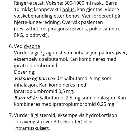
Ringer-acetat: Voksne: 500-1000 ml raskt. Barn:
10 ml/kg kroppsvekt i
bolus
, kan gjentas. Videre
væskebehandling etter behov. Vær forberedt på
hjerte-lunge-redning. Overvåk pasienten
(bevissthet, respirasjonsfrekvens, pulsoksimetri,
EKG, blodtrykk).
Ved
dyspné
:
Vurder å gi β
-
agonist
som inhalasjon på forstøver,
2
eksempelvis salbutamol. Kan kombineres med
ipratropiumbromid.
Dosering:
Voksne og barn >5 år:
Salbutamol 5 mg som
inhalasjon. Kan kombineres med
ipratropiumbromid 0,5 mg.
Barn <5 år:
Salbutamol 2,5 mg som inhalasjon. Kan
kombineres med ipratropiumbromid 0,25 mg.
Vurder å gi steroid, eksempelvis hydrokortison
intravenøst
(over 30 sekunder) eller
intramuskulært
.