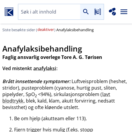
deaktiver
Siste besøkte sider (
)
Anafylaksibehandling
Anafylaksibehandling
Faglig ansvarlig overlege Tore A. G. Tørisen
Ved mistenkt
anafylaksi
:
Brått innsettende symptomer:
Luftveisproblem (heshet,
stridor), pusteproblem (cyanose, hurtig pust, sliten,
pipelyder, SpO
<94%), sirkulasjonsproblem (
lavt
2
blodtrykk
, blek, kald, klam, akutt forvirring, nedsatt
bevissthet) og ofte kløende utslett.
Be om hjelp (akutteam eller 113).
Fjern trigger hvis mulig (f.eks. stopp