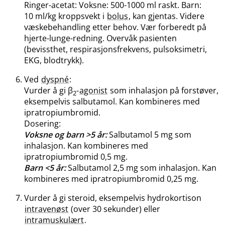
Ringer-acetat: Voksne: 500-1000 ml raskt. Barn:
10 ml/kg kroppsvekt i
bolus
, kan gjentas. Videre
væskebehandling etter behov. Vær forberedt på
hjerte-lunge-redning. Overvåk pasienten
(bevissthet, respirasjonsfrekvens, pulsoksimetri,
EKG, blodtrykk).
Ved
dyspné
:
Vurder å gi β
-
agonist
som inhalasjon på forstøver,
2
eksempelvis salbutamol. Kan kombineres med
ipratropiumbromid.
Dosering:
Voksne og barn >5 år:
Salbutamol 5 mg som
inhalasjon. Kan kombineres med
ipratropiumbromid 0,5 mg.
Barn <5 år:
Salbutamol 2,5 mg som inhalasjon. Kan
kombineres med ipratropiumbromid 0,25 mg.
Vurder å gi steroid, eksempelvis hydrokortison
intravenøst
(over 30 sekunder) eller
intramuskulært
.