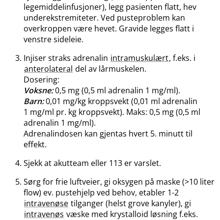
legemiddelinfusjoner), legg pasienten flatt, hev
underekstremiteter. Ved pusteproblem kan
overkroppen være hevet. Gravide legges flatt i
venstre sideleie.
Injiser straks adrenalin
intramuskulært
, f.eks. i
anterolateral
del av lårmuskelen.
Dosering:
Voksne:
0,5 mg (0,5 ml adrenalin 1 mg​/​ml).
Barn:
0,01 mg/kg kroppsvekt (0,01 ml adrenalin
1 mg/ml pr. kg kroppsvekt). Maks: 0,5 mg (0,5 ml
adrenalin 1 mg​/​ml).
Adrenalindosen kan gjentas hvert 5. minutt til
effekt.
Sjekk at akutteam eller 113 er varslet.
Sørg for frie luftveier, gi oksygen på maske (>10 liter
flow) ev. pustehjelp ved behov, etabler 1-2
intravenøse
tilganger (helst grove kanyler), gi
intravenøs
væske med krystalloid løsning f.eks.