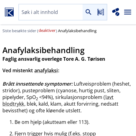
deaktiver
Siste besøkte sider (
)
Anafylaksibehandling
Anafylaksibehandling
Faglig ansvarlig overlege Tore A. G. Tørisen
Ved mistenkt
anafylaksi
:
Brått innsettende symptomer:
Luftveisproblem (heshet,
stridor), pusteproblem (cyanose, hurtig pust, sliten,
pipelyder, SpO
<94%), sirkulasjonsproblem (
lavt
2
blodtrykk
, blek, kald, klam, akutt forvirring, nedsatt
bevissthet) og ofte kløende utslett.
Be om hjelp (akutteam eller 113).
Fjern trigger hvis mulig (f.eks. stopp