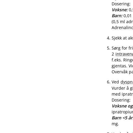
Dosering:
Voksne:
0,
Barn:
0,01 
(0,5 ml adr
Adrenalind
Sjekk at ak
Sørg for fr
2
intraven
f.eks. Rin
gjentas. V
Overvåk pa
Ved
dyspn
Vurder å g
med iprat
Dosering:
Voksne og
ipratropi
Barn <5 år
mg.