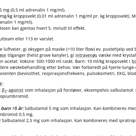
5 mg (0,5 ml adrenalin 1 mg​/​ml).
mg/kg kroppsvekt (0,01 ml adrenalin 1 mg/ml pr. kg kroppsvekt). M
enalin 1 mg​/​ml).
osen kan gjentas hvert 5. minutt til effekt.
utteam eller 113 er varslet.
ie luftveier, gi oksygen på maske (>10 liter flow) ev. pustehjelp ved
øse
tilganger (helst grove kanyler), gi
intravenøs
væske med krystal
ger-acetat: Voksne: 500-1000 ml raskt. Barn: 10 ml/kg kroppsvekt i
b
idere væskebehandling etter behov. Vær forberedt på hjerte-lunge-
sienten (bevissthet, respirasjonsfrekvens, pulsoksimetri, EKG, blod
é
:
i β
-
agonist
som inhalasjon på forstøver, eksempelvis salbutamol
2
ropiumbromid.
 barn >5 år:
Salbutamol 5 mg som inhalasjon. Kan kombineres me
umbromid 0,5 mg.
:
Salbutamol 2,5 mg som inhalasjon. Kan kombineres med ipratro