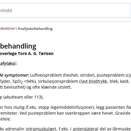
deaktiver
(
)
Anafylaksibehandling
ibehandling
 overlege Tore A. G. Tørisen
afylaksi
:
nde symptomer:
Luftveisproblem (heshet, stridor), pusteproblem (c
elyder, SpO
<94%), sirkulasjonsproblem (
lavt blodtrykk
, blek, kald,
2
tt bevissthet) og ofte kløende utslett.
p (akutteam eller 113).
er hvis mulig (f.eks. stopp legemiddelinfusjoner), legg pasienten fla
emiteter. Ved pusteproblem kan overkroppen være hevet. Gravide l
eleie.
raks adrenalin
intramuskulært
, f.eks. i
anterolateral
del av lårmuske