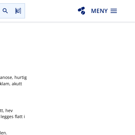
MENY
yanose, hurtig
 klam, akutt
tt, hev
egges flatt i
len.