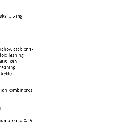
aks: 0,5 mg
 behov, etabler 1-
loid løsning
olus
, kan
redning.
trykk).
. Kan kombineres
d
piumbromid 0,25