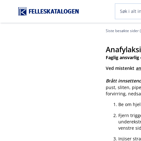
FELLESKATALOGEN
Siste besøkte sider 
Anafylaks
Faglig ansvarlig
Ved mistenkt
an
Brått innsette
pust, sliten, pip
forvirring, nedsa
Be om hjel
Fjern trigg
underekstr
venstre sid
Injiser st