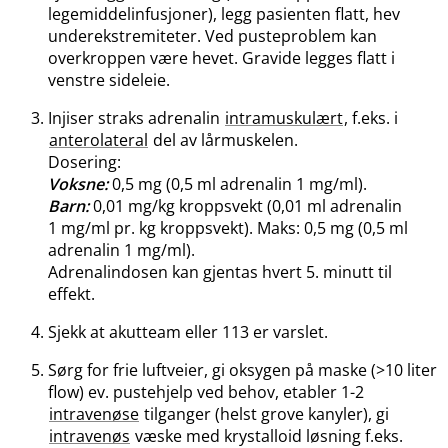
legemiddelinfusjoner), legg pasienten flatt, hev
underekstremiteter. Ved pusteproblem kan
overkroppen være hevet. Gravide legges flatt i
venstre sideleie.
Injiser straks adrenalin
intramuskulært
, f.eks. i
anterolateral
del av lårmuskelen.
Dosering:
Voksne:
0,5 mg (0,5 ml adrenalin 1 mg​/​ml).
Barn:
0,01 mg/kg kroppsvekt (0,01 ml adrenalin
1 mg/ml pr. kg kroppsvekt). Maks: 0,5 mg (0,5 ml
adrenalin 1 mg​/​ml).
Adrenalindosen kan gjentas hvert 5. minutt til
effekt.
Sjekk at akutteam eller 113 er varslet.
Sørg for frie luftveier, gi oksygen på maske (>10 liter
flow) ev. pustehjelp ved behov, etabler 1-2
intravenøse
tilganger (helst grove kanyler), gi
intravenøs
væske med krystalloid løsning f.eks.