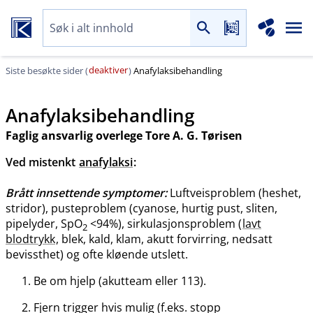
deaktiver
Siste besøkte sider (
)
Anafylaksibehandling
Anafylaksibehandling
Faglig ansvarlig overlege Tore A. G. Tørisen
Ved mistenkt
anafylaksi
:
Brått innsettende symptomer:
Luftveisproblem (heshet,
stridor), pusteproblem (cyanose, hurtig pust, sliten,
pipelyder, SpO
<94%), sirkulasjonsproblem (
lavt
2
blodtrykk
, blek, kald, klam, akutt forvirring, nedsatt
bevissthet) og ofte kløende utslett.
Be om hjelp (akutteam eller 113).
Fjern trigger hvis mulig (f.eks. stopp