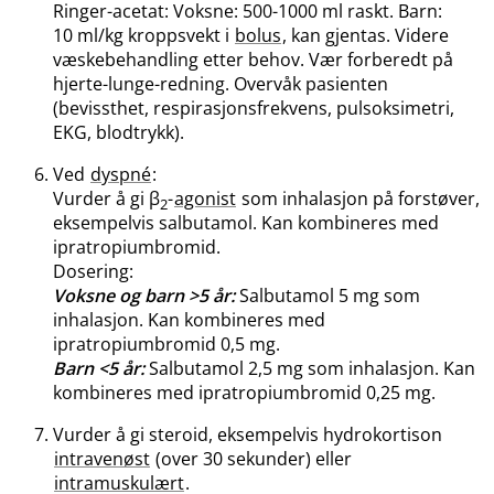
Ringer-acetat: Voksne: 500-1000 ml raskt. Barn:
10 ml/kg kroppsvekt i
bolus
, kan gjentas. Videre
væskebehandling etter behov. Vær forberedt på
hjerte-lunge-redning. Overvåk pasienten
(bevissthet, respirasjonsfrekvens, pulsoksimetri,
EKG, blodtrykk).
Ved
dyspné
:
Vurder å gi β
-
agonist
som inhalasjon på forstøver,
2
eksempelvis salbutamol. Kan kombineres med
ipratropiumbromid.
Dosering:
Voksne og barn >5 år:
Salbutamol 5 mg som
inhalasjon. Kan kombineres med
ipratropiumbromid 0,5 mg.
Barn <5 år:
Salbutamol 2,5 mg som inhalasjon. Kan
kombineres med ipratropiumbromid 0,25 mg.
Vurder å gi steroid, eksempelvis hydrokortison
intravenøst
(over 30 sekunder) eller
intramuskulært
.