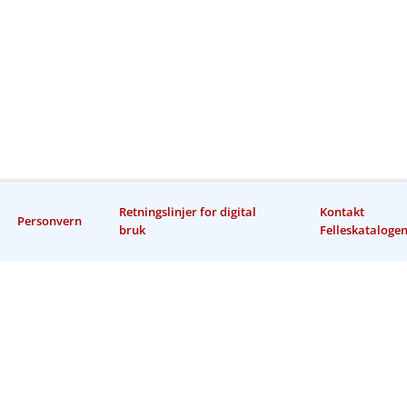
Retningslinjer for digital
Kontakt
Personvern
bruk
Felleskataloge