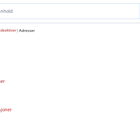
deaktiver
(
)
Adresser
aer
sjoner