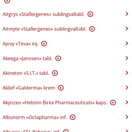
K
Aitgrys «Stallergenes» sublingvaltabl.
K
Aitmyte «Stallergenes» sublingvaltabl.
K
Ajovy «Teva» inj.
K
Akeega «Janssen» tabl.
K
Akineton «S.I.T.» tabl.
K
Aklief «Galderma» krem
K
Akynzeo «Helsinn Birex Pharmaceuticals» kaps.
K
Albunorm «Octapharma» inf.
K
Alburex «CSL Behring» inf.
K