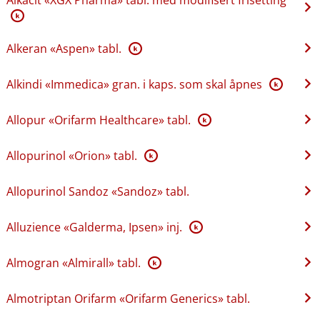
K
Alkeran «Aspen» tabl.
K
Alkindi «Immedica» gran. i kaps. som skal åpnes
K
Allopur «Orifarm Healthcare» tabl.
K
Allopurinol «Orion» tabl.
K
Allopurinol Sandoz «Sandoz» tabl.
Alluzience «Galderma, Ipsen» inj.
K
Almogran «Almirall» tabl.
K
Almotriptan Orifarm «Orifarm Generics» tabl.