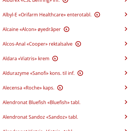
Albyl-E «Orifarm Healthcare» enterotabl.
K
Alcaine «Alcon» øyedråper
K
Alcos-Anal «Cooper» rektalsalve
K
Aldara «Viatris» krem
K
Aldurazyme «Sanofi» kons. til inf.
K
Alecensa «Roche» kaps.
K
Alendronat Bluefish «Bluefish» tabl.
Alendronat Sandoz «Sandoz» tabl.