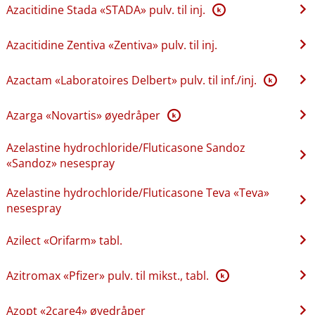
Azacitidine Stada «STADA» pulv. til inj.
K
Azacitidine Zentiva «Zentiva» pulv. til inj.
Azactam «Laboratoires Delbert» pulv. til inf.​/​inj.
K
Azarga «Novartis» øyedråper
K
Azelastine hydrochloride​/​Fluticasone Sandoz
«Sandoz» nesespray
Azelastine hydrochloride​/​Fluticasone Teva «Teva»
nesespray
Azilect «Orifarm» tabl.
Azitromax «Pfizer» pulv. til mikst., tabl.
K
Azopt «2care4» øyedråper