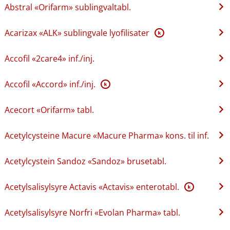
Abstral «Orifarm» sublingvaltabl.
Acarizax «ALK» sublingvale lyofilisater
K
Accofil «2care4» inf.​/​inj.
Accofil «Accord» inf.​/​inj.
K
Acecort «Orifarm» tabl.
Acetylcysteine Macure «Macure Pharma» kons. til inf.
Acetylcystein Sandoz «Sandoz» brusetabl.
Acetylsalisylsyre Actavis «Actavis» enterotabl.
K
Acetylsalisylsyre Norfri «Evolan Pharma» tabl.