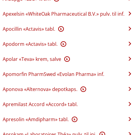
Apexelsin «WhiteOak Pharmaceutical B.V.» pulv. til inf.
Apocillin «Actavis» tabl.
K
Apodorm «Actavis» tabl.
K
Apolar «Teva» krem, salve
K
Apomorfin PharmSwed «Evolan Pharma» inf.
Aponova «Alternova» depotkaps.
K
Apremilast Accord «Accord» tabl.
Apresolin «Amdipharm» tabl.
K
Aprokam «Laboratoires Théa» pulv. til inj.
K