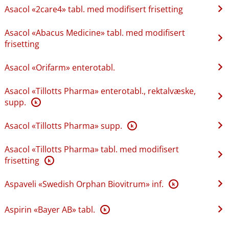
Asacol «2care4» tabl. med modifisert frisetting
Asacol «Abacus Medicine» tabl. med modifisert
frisetting
Asacol «Orifarm» enterotabl.
Asacol «Tillotts Pharma» enterotabl., rektalvæske,
supp.
K
Asacol «Tillotts Pharma» supp.
K
Asacol «Tillotts Pharma» tabl. med modifisert
frisetting
K
Aspaveli «Swedish Orphan Biovitrum» inf.
K
Aspirin «Bayer AB» tabl.
K