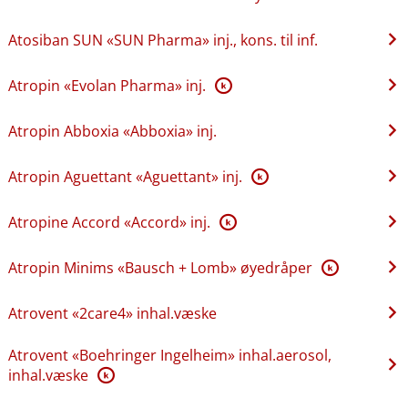
Atosiban SUN «SUN Pharma» inj., kons. til inf.
Atropin «Evolan Pharma» inj.
K
Atropin Abboxia «Abboxia» inj.
Atropin Aguettant «Aguettant» inj.
K
Atropine Accord «Accord» inj.
K
Atropin Minims «Bausch + Lomb» øyedråper
K
Atrovent «2care4» inhal.væske
Atrovent «Boehringer Ingelheim» inhal.aerosol,
inhal.væske
K