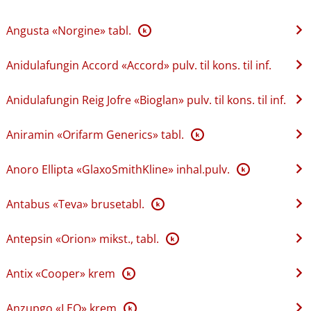
Angusta «Norgine» tabl.
K
Anidulafungin Accord «Accord» pulv. til kons. til inf.
Anidulafungin Reig Jofre «Bioglan» pulv. til kons. til inf.
Aniramin «Orifarm Generics» tabl.
K
Anoro Ellipta «GlaxoSmithKline» inhal.pulv.
K
Antabus «Teva» brusetabl.
K
Antepsin «Orion» mikst., tabl.
K
Antix «Cooper» krem
K
Anzupgo «LEO» krem
K