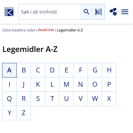
deaktiver
Siste besøkte sider (
)
Legemidler A-Z
Legemidler A-Z
A
B
C
D
E
F
G
H
I
J
K
L
M
N
O
P
Q
R
S
T
U
V
W
X
Y
Z