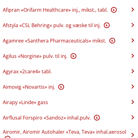
Afipran «Orifarm Healthcare» inj., mikst., tabl.
K
Afstyla «CSL Behring» pulv. og væske til inj.
K
Agamree «Santhera Pharmaceuticals» mikst.
K
Agilus «Norgine» pulv. til inj.
K
Agyrax «2care4» tabl.
Aimovig «Novartis» inj.
K
Airapy «Linde» gass
Airflusal Forspiro «Sandoz» inhal.pulv.
K
Airomir, Airomir Autohaler «Teva, Teva» inhal.aerosol