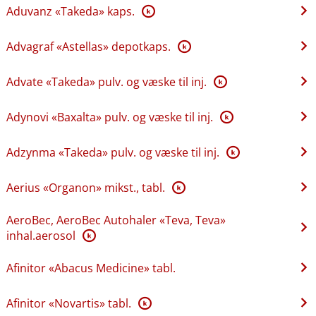
Aduvanz «Takeda» kaps.
K
Advagraf «Astellas» depotkaps.
K
Advate «Takeda» pulv. og væske til inj.
K
Adynovi «Baxalta» pulv. og væske til inj.
K
Adzynma «Takeda» pulv. og væske til inj.
K
Aerius «Organon» mikst., tabl.
K
AeroBec, AeroBec Autohaler «Teva, Teva»
inhal.aerosol
K
Afinitor «Abacus Medicine» tabl.
Afinitor «Novartis» tabl.
K