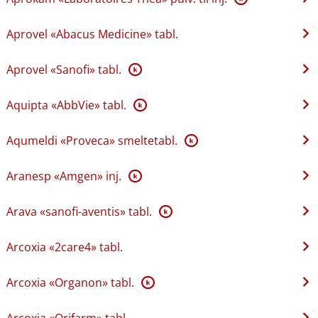
Aprovel «Abacus Medicine» tabl.
Aprovel «Sanofi» tabl.
K
Aquipta «AbbVie» tabl.
K
Aqumeldi «Proveca» smeltetabl.
K
Aranesp «Amgen» inj.
K
Arava «sanofi-aventis» tabl.
K
Arcoxia «2care4» tabl.
Arcoxia «Organon» tabl.
K
Arcoxia «Orifarm» tabl.