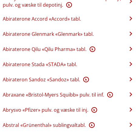
pulv. og væske til depotinj.
K
Abiraterone Accord «Accord» tabl.
Abiraterone Glenmark «Glenmark» tabl.
Abiraterone Qilu «Qilu Pharma» tabl.
K
Abiraterone Stada «STADA» tabl.
Abirateron Sandoz «Sandoz» tabl.
K
Abraxane «Bristol-Myers Squibb» pulv. til inf.
K
Abrysvo «Pfizer» pulv. og væske til inj.
K
Abstral «Grünenthal» sublingvaltabl.
K