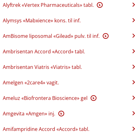
Alyftrek «Vertex Pharmaceuticals» tabl.
K
Alymsys «Mabxience» kons. til inf.
AmBisome liposomal «Gilead» pulv. til inf.
K
Ambrisentan Accord «Accord» tabl.
Ambrisentan Viatris «Viatris» tabl.
Amelgen «2care4» vagit.
Ameluz «Biofrontera Bioscience» gel
K
Amgevita «Amgen» inj.
K
Amifampridine Accord «Accord» tabl.