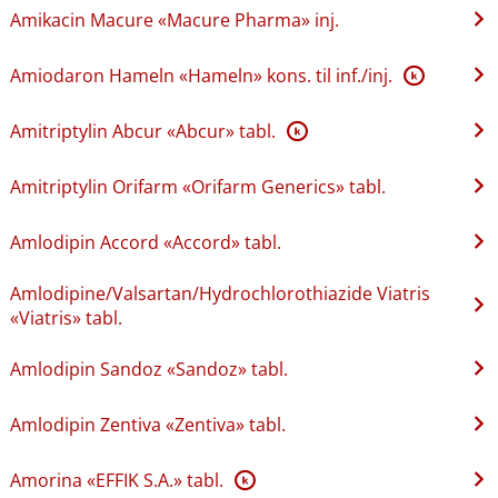
Amikacin Macure «Macure Pharma» inj.
Amiodaron Hameln «Hameln» kons. til inf.​/​inj.
K
Amitriptylin Abcur «Abcur» tabl.
K
Amitriptylin Orifarm «Orifarm Generics» tabl.
Amlodipin Accord «Accord» tabl.
Amlodipine​/​Valsartan​/​Hydrochlorothiazide Viatris
«Viatris» tabl.
Amlodipin Sandoz «Sandoz» tabl.
Amlodipin Zentiva «Zentiva» tabl.
Amorina «EFFIK S.A.» tabl.
K