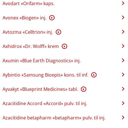
Avodart «Orifarm» kaps.
Avonex «Biogen» inj.
K
Avtozma «Celltrion» inj.
K
Axhidrox «Dr. Wolff» krem
K
Axumin «Blue Earth Diagnostics» inj.
Aybintio «Samsung Bioepis» kons. til inf.
K
Ayvakyt «Blueprint Medicines» tabl.
K
Azacitidine Accord «Accord» pulv. til inj.
Azacitidine betapharm «betapharm» pulv. til inj.