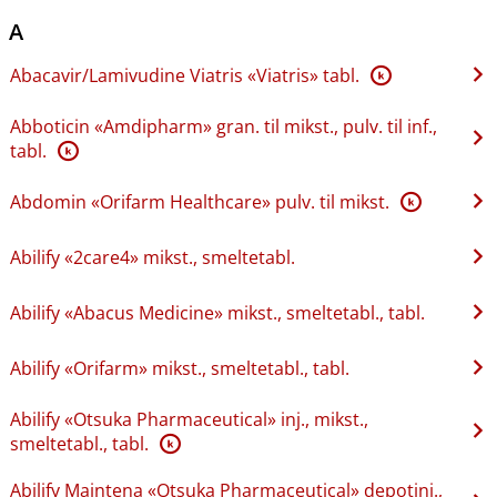
A
Abacavir​/​Lamivudine Viatris «Viatris» tabl.
K
Abboticin «Amdipharm» gran. til mikst., pulv. til inf.,
tabl.
K
Abdomin «Orifarm Healthcare» pulv. til mikst.
K
Abilify «2care4» mikst., smeltetabl.
Abilify «Abacus Medicine» mikst., smeltetabl., tabl.
Abilify «Orifarm» mikst., smeltetabl., tabl.
Abilify «Otsuka Pharmaceutical» inj., mikst.,
smeltetabl., tabl.
K
Abilify Maintena «Otsuka Pharmaceutical» depotinj.,