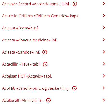
Aciclovir Accord «Accord» kons. til inf.
K
Acitretin Orifarm «Orifarm Generics» kaps.
Aclasta «2care4» inf.
Aclasta «Abacus Medicine» inf.
Aclasta «Sandoz» inf.
K
Actacillin «Teva» tabl.
K
Actelsar HCT «Actavis» tabl.
Act-Hib «Sanofi» pulv. og væske til inj.
K
Actikerall «Almirall» lin.
K