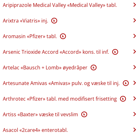
Aripiprazole Medical Valley «Medical Valley» tabl.
Arixtra «Viatris» inj.
K
Aromasin «Pfizer» tabl.
K
Arsenic Trioxide Accord «Accord» kons. til inf.
K
Artelac «Bausch + Lomb» øyedråper
K
Artesunate Amivas «Amivas» pulv. og væske til inj.
K
Arthrotec «Pfizer» tabl. med modifisert frisetting
K
Artiss «Baxter» væske til vevslim
K
Asacol «2care4» enterotabl.