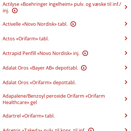
Actilyse «Boehringer Ingelheim» pulv. og væske til inf.​/​
inj.
K
Activelle «Novo Nordisk» tabl.
K
Actos «Orifarm» tabl.
Actrapid Penfill «Novo Nordisk» inj.
K
Adalat Oros «Bayer AB» depottabl.
K
Adalat Oros «Orifarm» depottabl.
Adapalene​/​Benzoyl peroxide Orifarm «Orifarm
Healthcare» gel
Adartrel «Orifarm» tabl.
Adcetris «Takeda» pulv. til kons. til inf.
K