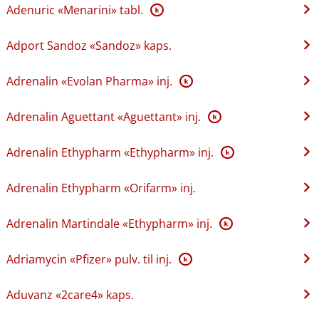
Adenuric «Menarini» tabl.
K
Adport Sandoz «Sandoz» kaps.
Adrenalin «Evolan Pharma» inj.
K
Adrenalin Aguettant «Aguettant» inj.
K
Adrenalin Ethypharm «Ethypharm» inj.
K
Adrenalin Ethypharm «Orifarm» inj.
Adrenalin Martindale «Ethypharm» inj.
K
Adriamycin «Pfizer» pulv. til inj.
K
Aduvanz «2care4» kaps.