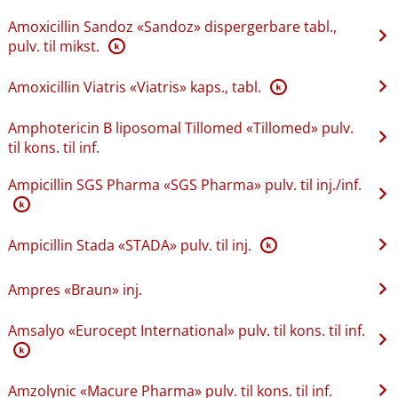
Amoxicillin Sandoz «Sandoz» dispergerbare tabl.,
pulv. til mikst.
K
Amoxicillin Viatris «Viatris» kaps., tabl.
K
Amphotericin B liposomal Tillomed «Tillomed» pulv.
til kons. til inf.
Ampicillin SGS Pharma «SGS Pharma» pulv. til inj.​/​inf.
K
Ampicillin Stada «STADA» pulv. til inj.
K
Ampres «Braun» inj.
Amsalyo «Eurocept International» pulv. til kons. til inf.
K
Amzolynic «Macure Pharma» pulv. til kons. til inf.