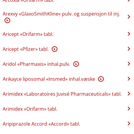
Arexvy «GlaxoSmithKline» pulv. og suspensjon til inj.
K
Aricept «Orifarm» tabl.
Aricept «Pfizer» tabl.
K
Aridol «Pharmaxis» inhal.pulv.
K
Arikayce liposomal «Insmed» inhal.væske
K
Arimidex «Laboratoires Juvisé Pharmaceuticals» tabl.
Arimidex «Orifarm» tabl.
Aripiprazole Accord «Accord» tabl.