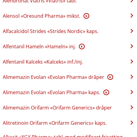
Alendronat Viatris «Viatris» tabl.
Alensol «Oresund Pharma» mikst.
K
Alfacalcidol Strides «Strides Nordic» kaps.
Alfentanil Hameln «Hameln» inj.
K
Alfentanil Kalceks «Kalceks» inf.​/​inj.
Alimemazin Evolan «Evolan Pharma» dråper
K
Alimemazin Evolan «Evolan Pharma» kaps.
K
Alimemazin Orifarm «Orifarm Generics» dråper
Alitretinoin Orifarm «Orifarm Generics» kaps.
Alkacit «XGX Pharma» tabl. med modifisert frisetting