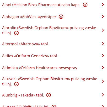
Aloxi «Helsinn Birex Pharmaceuticals» kaps.
K
Alphagan «AbbVie» øyedråper
K
Alprolix «Swedish Orphan Biovitrum» pulv. og væske
til inj.
K
Altermol «Alternova» tabl.
Altifex «Orifarm Generics» tabl.
Altimista «Orifarm Healthcare» nesespray
Altuvoct «Swedish Orphan Biovitrum» pulv. og væske
til inj.
K
Alunbrig «Takeda» tabl.
K
Alutard SQ Bigift «ALK» inj.
K