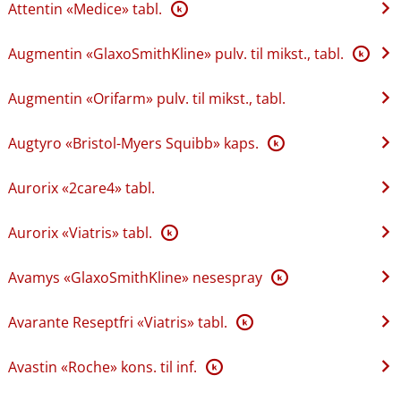
Attentin «Medice» tabl.
K
Augmentin «GlaxoSmithKline» pulv. til mikst., tabl.
K
Augmentin «Orifarm» pulv. til mikst., tabl.
Augtyro «Bristol-Myers Squibb» kaps.
K
Aurorix «2care4» tabl.
Aurorix «Viatris» tabl.
K
Avamys «GlaxoSmithKline» nesespray
K
Avarante Reseptfri «Viatris» tabl.
K
Avastin «Roche» kons. til inf.
K