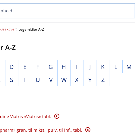
deaktiver
(
)
Legemidler A-Z
r A-Z
C
D
E
F
G
H
I
J
K
L
M
R
S
T
U
V
W
X
Y
Z
K
dine Viatris «Viatris» tabl.
K
arm» gran. til mikst., pulv. til inf., tabl.