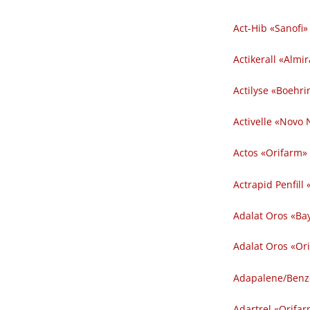
Act-Hib «Sanofi» 
Actikerall «Almira
Actilyse «Boehrin
Activelle «Novo 
Actos «Orifarm» 
Actrapid Penfill
Adalat Oros «Ba
Adalat Oros «Or
Adapalene​/​Benz
Adartrel «Orifar