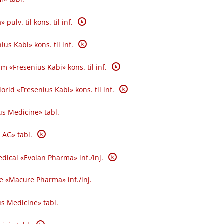
K
pulv. til kons. til inf.
K
us Kabi» kons. til inf.
K
«Fresenius Kabi» kons. til inf.
K
rid «Fresenius Kabi» kons. til inf.
s Medicine» tabl.
K
AG» tabl.
K
ical «Evolan Pharma» inf.​/​inj.
«Macure Pharma» inf.​/​inj.
s Medicine» tabl.