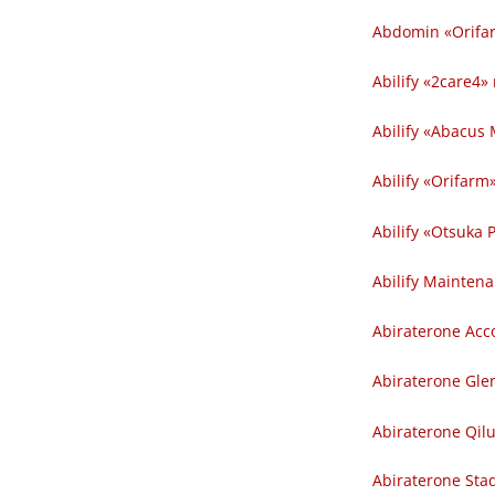
Abdomin «Orifarm
Abilify «2care4» 
Abilify «Abacus 
Abilify «Orifarm»
Abilify «Otsuka P
Abilify Maintena
Abiraterone Acco
Abiraterone Gle
Abiraterone Qilu
Abiraterone Sta