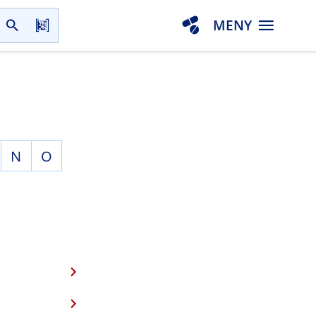
MENY
N
O