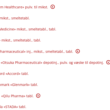
K
 Healthcare» pulv. til mikst.
mikst., smeltetabl.
Medicine» mikst., smeltetabl., tabl.
 mikst., smeltetabl., tabl.
K
harmaceutical» inj., mikst., smeltetabl., tabl.
K
 «Otsuka Pharmaceutical» depotinj., pulv. og væske til depotinj.
rd «Accord» tabl.
nmark «Glenmark» tabl.
K
 «Qilu Pharma» tabl.
da «STADA» tabl.