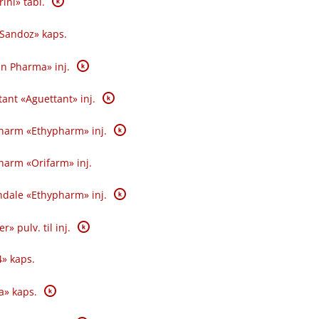
K
ini» tabl.
Sandoz» kaps.
K
an Pharma» inj.
K
ant «Aguettant» inj.
K
harm «Ethypharm» inj.
harm «Orifarm» inj.
K
ndale «Ethypharm» inj.
K
r» pulv. til inj.
» kaps.
K
a» kaps.