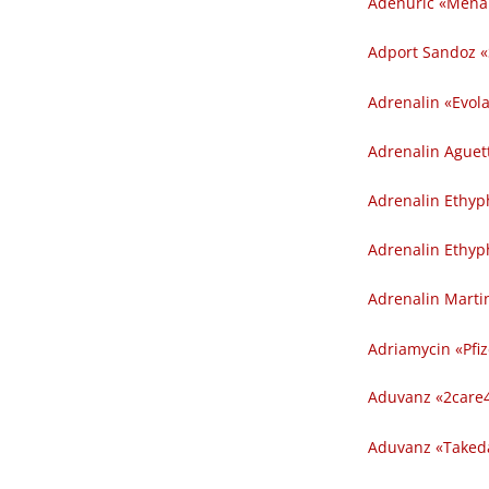
Adenuric «Menar
Adport Sandoz «
Adrenalin «Evol
Adrenalin Aguett
Adrenalin Ethyp
Adrenalin Ethyp
Adrenalin Marti
Adriamycin «Pfize
Aduvanz «2care4
Aduvanz «Taked