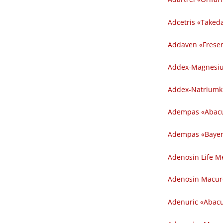
Adcetris «Takeda» 
Addaven «Freseni
Addex-Magnesium 
Addex-Natriumklo
Adempas «Abacu
Adempas «Bayer 
Adenosin Life Med
Adenosin Macure 
Adenuric «Abacu