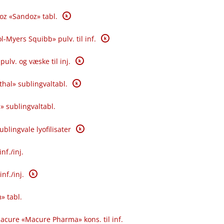
K
oz «Sandoz» tabl.
K
l-Myers Squibb» pulv. til inf.
K
pulv. og væske til inj.
K
hal» sublingvaltabl.
» sublingvaltabl.
K
blingvale lyofilisater
f.​/​inj.
K
f.​/​inj.
» tabl.
acure «Macure Pharma» kons. til inf.