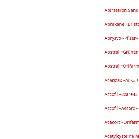
Abirateron Sand
Abraxane «Bristo
Abrysvo «Pfizer» 
Abstral «Grünent
Abstral «Orifarm
Acarizax «ALK» su
Accofil «2care4» in
Accofil «Accord» in
Acecort «Orifarm
Acetylcysteine M