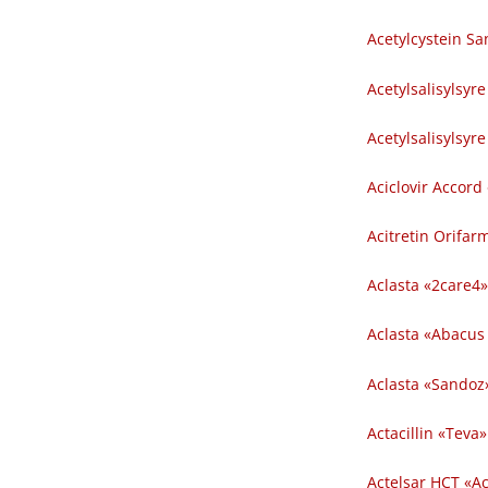
Acetylcystein S
Acetylsalisylsyre
Acetylsalisylsyr
Aciclovir Accord 
Acitretin Orifar
Aclasta «2care4»
Aclasta «Abacus 
Aclasta «Sandoz»
Actacillin «Teva»
Actelsar HCT «Ac