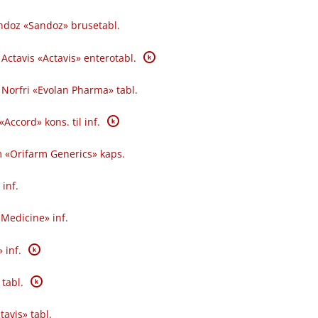
andoz «Sandoz» brusetabl.
K
 Actavis «Actavis» enterotabl.
e Norfri «Evolan Pharma» tabl.
K
«Accord» kons. til inf.
m «Orifarm Generics» kaps.
 inf.
Medicine» inf.
K
 inf.
K
 tabl.
tavis» tabl.