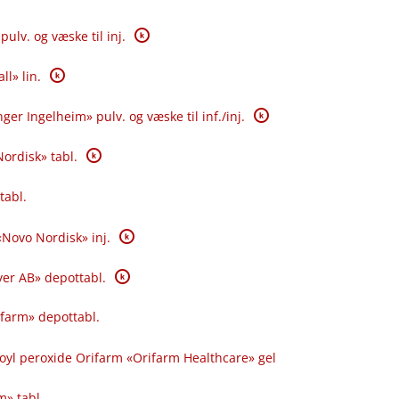
K
pulv. og væske til inj.
K
ll» lin.
K
ger Ingelheim» pulv. og væske til inf.​/​inj.
K
Nordisk» tabl.
tabl.
K
 «Novo Nordisk» inj.
K
yer AB» depottabl.
ifarm» depottabl.
oyl peroxide Orifarm «Orifarm Healthcare» gel
m» tabl.