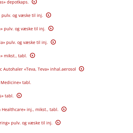
K
las» depotkaps.
K
pulv. og væske til inj.
K
 pulv. og væske til inj.
K
 pulv. og væske til inj.
K
 mikst., tabl.
K
c Autohaler «Teva, Teva» inhal.aerosol
 Medicine» tabl.
K
s» tabl.
K
Healthcare» inj., mikst., tabl.
K
ing» pulv. og væske til inj.