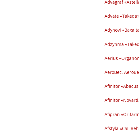
Advagraf «Astel
Advate «Takeda» 
Adynovi «Baxalta»
Adzynma «Takeda»
Aerius «Organon»
AeroBec, AeroBe
Afinitor «Abacus
Afinitor «Novarti
Afipran «Orifarm 
Afstyla «CSL Behr