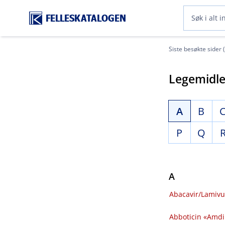
FELLESKATALOGEN
Siste besøkte sider 
Legemidle
A
B
P
Q
A
Abacavir​/​Lamivu
Abboticin «Amdiph