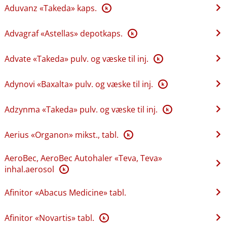
Aduvanz «Takeda» kaps.
K
Advagraf «Astellas» depotkaps.
K
Advate «Takeda» pulv. og væske til inj.
K
Adynovi «Baxalta» pulv. og væske til inj.
K
Adzynma «Takeda» pulv. og væske til inj.
K
Aerius «Organon» mikst., tabl.
K
AeroBec, AeroBec Autohaler «Teva, Teva»
inhal.aerosol
K
Afinitor «Abacus Medicine» tabl.
Afinitor «Novartis» tabl.
K