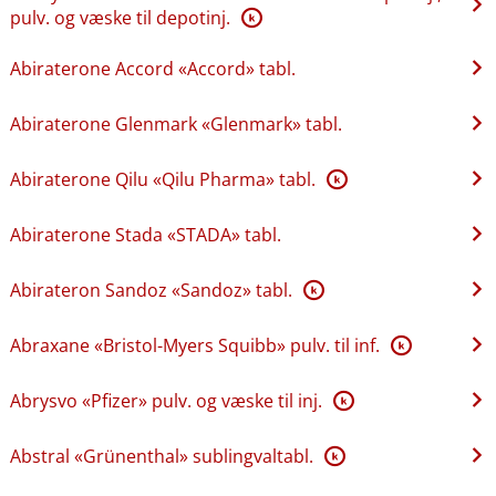
pulv. og væske til depotinj.
K
Abiraterone Accord «Accord» tabl.
Abiraterone Glenmark «Glenmark» tabl.
Abiraterone Qilu «Qilu Pharma» tabl.
K
Abiraterone Stada «STADA» tabl.
Abirateron Sandoz «Sandoz» tabl.
K
Abraxane «Bristol-Myers Squibb» pulv. til inf.
K
Abrysvo «Pfizer» pulv. og væske til inj.
K
Abstral «Grünenthal» sublingvaltabl.
K