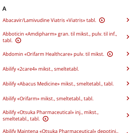
A
Abacavir​/​Lamivudine Viatris «Viatris» tabl.
K
Abboticin «Amdipharm» gran. til mikst., pulv. til inf.,
tabl.
K
Abdomin «Orifarm Healthcare» pulv. til mikst.
K
Abilify «2care4» mikst., smeltetabl.
Abilify «Abacus Medicine» mikst., smeltetabl., tabl.
Abilify «Orifarm» mikst., smeltetabl., tabl.
Abilify «Otsuka Pharmaceutical» inj., mikst.,
smeltetabl., tabl.
K
Abilify Maintena «Otsuka Pharmaceutical» depotinj.,