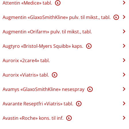
Attentin «Medice» tabl.
K
Augmentin «GlaxoSmithKline» pulv. til mikst., tabl.
K
Augmentin «Orifarm» pulv. til mikst., tabl.
Augtyro «Bristol-Myers Squibb» kaps.
K
Aurorix «2care4» tabl.
Aurorix «Viatris» tabl.
K
Avamys «GlaxoSmithKline» nesespray
K
Avarante Reseptfri «Viatris» tabl.
K
Avastin «Roche» kons. til inf.
K