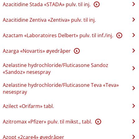
Azacitidine Stada «STADA» pulv. til inj.
K
Azacitidine Zentiva «Zentiva» pulv. til inj.
Azactam «Laboratoires Delbert» pulv. til inf.​/​inj.
K
Azarga «Novartis» øyedråper
K
Azelastine hydrochloride​/​Fluticasone Sandoz
«Sandoz» nesespray
Azelastine hydrochloride​/​Fluticasone Teva «Teva»
nesespray
Azilect «Orifarm» tabl.
Azitromax «Pfizer» pulv. til mikst., tabl.
K
Azopt «2care4» øyedråper