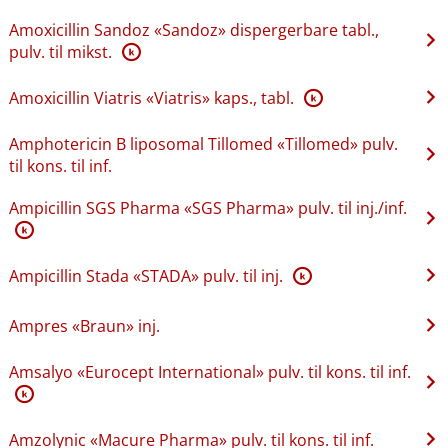
Amoxicillin Sandoz «Sandoz» dispergerbare tabl.,
pulv. til mikst.
K
Amoxicillin Viatris «Viatris» kaps., tabl.
K
Amphotericin B liposomal Tillomed «Tillomed» pulv.
til kons. til inf.
Ampicillin SGS Pharma «SGS Pharma» pulv. til inj.​/​inf.
K
Ampicillin Stada «STADA» pulv. til inj.
K
Ampres «Braun» inj.
Amsalyo «Eurocept International» pulv. til kons. til inf.
K
Amzolynic «Macure Pharma» pulv. til kons. til inf.