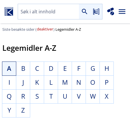
deaktiver
Siste besøkte sider (
)
Legemidler A-Z
Legemidler A-Z
A
B
C
D
E
F
G
H
I
J
K
L
M
N
O
P
Q
R
S
T
U
V
W
X
Y
Z