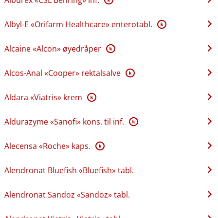
Albyl-E «Orifarm Healthcare» enterotabl.
K
Alcaine «Alcon» øyedråper
K
Alcos-Anal «Cooper» rektalsalve
K
Aldara «Viatris» krem
K
Aldurazyme «Sanofi» kons. til inf.
K
Alecensa «Roche» kaps.
K
Alendronat Bluefish «Bluefish» tabl.
Alendronat Sandoz «Sandoz» tabl.