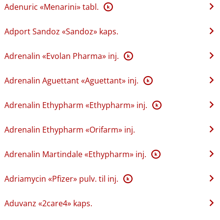
Adenuric «Menarini» tabl.
K
Adport Sandoz «Sandoz» kaps.
Adrenalin «Evolan Pharma» inj.
K
Adrenalin Aguettant «Aguettant» inj.
K
Adrenalin Ethypharm «Ethypharm» inj.
K
Adrenalin Ethypharm «Orifarm» inj.
Adrenalin Martindale «Ethypharm» inj.
K
Adriamycin «Pfizer» pulv. til inj.
K
Aduvanz «2care4» kaps.