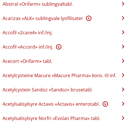
Abstral «Orifarm» sublingvaltabl.
Acarizax «ALK» sublingvale lyofilisater
K
Accofil «2care4» inf.​/​inj.
Accofil «Accord» inf.​/​inj.
K
Acecort «Orifarm» tabl.
Acetylcysteine Macure «Macure Pharma» kons. til inf.
Acetylcystein Sandoz «Sandoz» brusetabl.
Acetylsalisylsyre Actavis «Actavis» enterotabl.
K
Acetylsalisylsyre Norfri «Evolan Pharma» tabl.