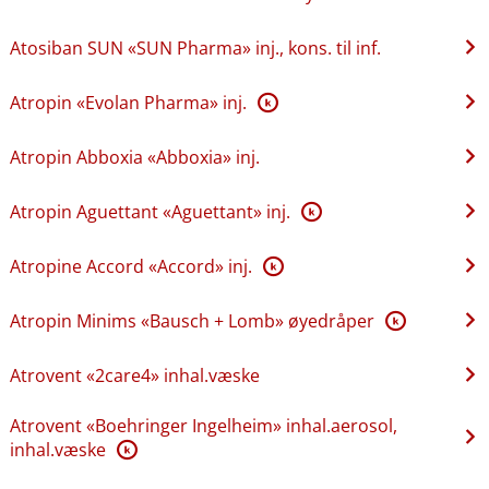
Atosiban SUN «SUN Pharma» inj., kons. til inf.
Atropin «Evolan Pharma» inj.
K
Atropin Abboxia «Abboxia» inj.
Atropin Aguettant «Aguettant» inj.
K
Atropine Accord «Accord» inj.
K
Atropin Minims «Bausch + Lomb» øyedråper
K
Atrovent «2care4» inhal.væske
Atrovent «Boehringer Ingelheim» inhal.aerosol,
inhal.væske
K