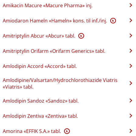
Amikacin Macure «Macure Pharma» inj.
Amiodaron Hameln «Hameln» kons. til inf.​/​inj.
K
Amitriptylin Abcur «Abcur» tabl.
K
Amitriptylin Orifarm «Orifarm Generics» tabl.
Amlodipin Accord «Accord» tabl.
Amlodipine​/​Valsartan​/​Hydrochlorothiazide Viatris
«Viatris» tabl.
Amlodipin Sandoz «Sandoz» tabl.
Amlodipin Zentiva «Zentiva» tabl.
Amorina «EFFIK S.A.» tabl.
K