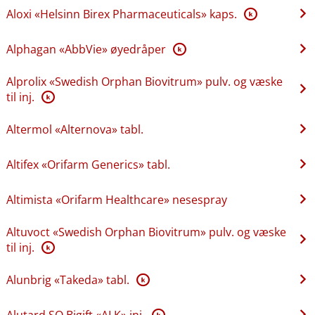
Aloxi «Helsinn Birex Pharmaceuticals» kaps.
K
Alphagan «AbbVie» øyedråper
K
Alprolix «Swedish Orphan Biovitrum» pulv. og væske
til inj.
K
Altermol «Alternova» tabl.
Altifex «Orifarm Generics» tabl.
Altimista «Orifarm Healthcare» nesespray
Altuvoct «Swedish Orphan Biovitrum» pulv. og væske
til inj.
K
Alunbrig «Takeda» tabl.
K
Alutard SQ Bigift «ALK» inj.
K