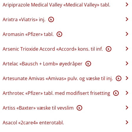
Aripiprazole Medical Valley «Medical Valley» tabl.
Arixtra «Viatris» inj.
K
Aromasin «Pfizer» tabl.
K
Arsenic Trioxide Accord «Accord» kons. til inf.
K
Artelac «Bausch + Lomb» øyedråper
K
Artesunate Amivas «Amivas» pulv. og væske til inj.
K
Arthrotec «Pfizer» tabl. med modifisert frisetting
K
Artiss «Baxter» væske til vevslim
K
Asacol «2care4» enterotabl.