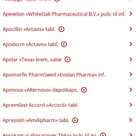
Apexelsin «WhiteOak Pharmaceutical B.V.» pulv. til inf.
Apocillin «Actavis» tabl.
K
Apodorm «Actavis» tabl.
K
Apolar «Teva» krem, salve
K
Apomorfin PharmSwed «Evolan Pharma» inf.
Aponova «Alternova» depotkaps.
K
Apremilast Accord «Accord» tabl.
Apresolin «Amdipharm» tabl.
K
Aprokam «Laboratoires Théa» pulv. til inj.
K