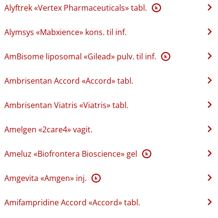
Alyftrek «Vertex Pharmaceuticals» tabl.
K
Alymsys «Mabxience» kons. til inf.
AmBisome liposomal «Gilead» pulv. til inf.
K
Ambrisentan Accord «Accord» tabl.
Ambrisentan Viatris «Viatris» tabl.
Amelgen «2care4» vagit.
Ameluz «Biofrontera Bioscience» gel
K
Amgevita «Amgen» inj.
K
Amifampridine Accord «Accord» tabl.