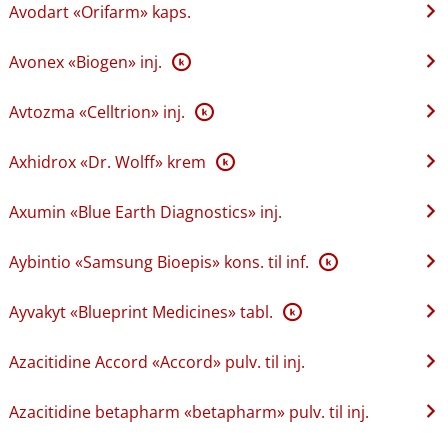
Avodart «Orifarm» kaps.
Avonex «Biogen» inj.
K
Avtozma «Celltrion» inj.
K
Axhidrox «Dr. Wolff» krem
K
Axumin «Blue Earth Diagnostics» inj.
Aybintio «Samsung Bioepis» kons. til inf.
K
Ayvakyt «Blueprint Medicines» tabl.
K
Azacitidine Accord «Accord» pulv. til inj.
Azacitidine betapharm «betapharm» pulv. til inj.