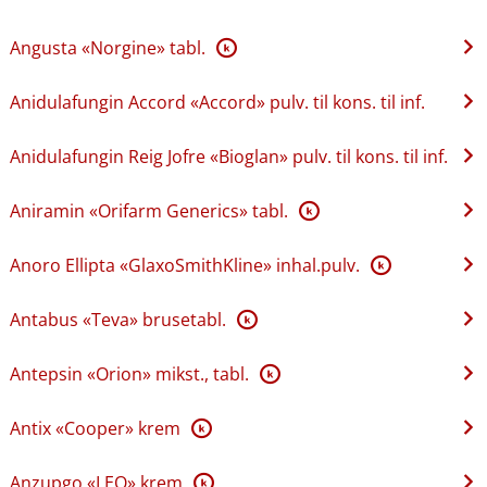
Angusta «Norgine» tabl.
K
Anidulafungin Accord «Accord» pulv. til kons. til inf.
Anidulafungin Reig Jofre «Bioglan» pulv. til kons. til inf.
Aniramin «Orifarm Generics» tabl.
K
Anoro Ellipta «GlaxoSmithKline» inhal.pulv.
K
Antabus «Teva» brusetabl.
K
Antepsin «Orion» mikst., tabl.
K
Antix «Cooper» krem
K
Anzupgo «LEO» krem
K