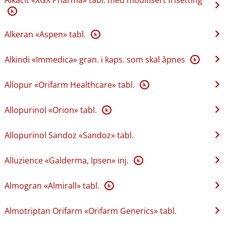
K
Alkeran «Aspen» tabl.
K
Alkindi «Immedica» gran. i kaps. som skal åpnes
K
Allopur «Orifarm Healthcare» tabl.
K
Allopurinol «Orion» tabl.
K
Allopurinol Sandoz «Sandoz» tabl.
Alluzience «Galderma, Ipsen» inj.
K
Almogran «Almirall» tabl.
K
Almotriptan Orifarm «Orifarm Generics» tabl.