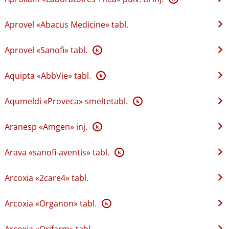
Aprovel «Abacus Medicine» tabl.
Aprovel «Sanofi» tabl.
K
Aquipta «AbbVie» tabl.
K
Aqumeldi «Proveca» smeltetabl.
K
Aranesp «Amgen» inj.
K
Arava «sanofi-aventis» tabl.
K
Arcoxia «2care4» tabl.
Arcoxia «Organon» tabl.
K
Arcoxia «Orifarm» tabl.