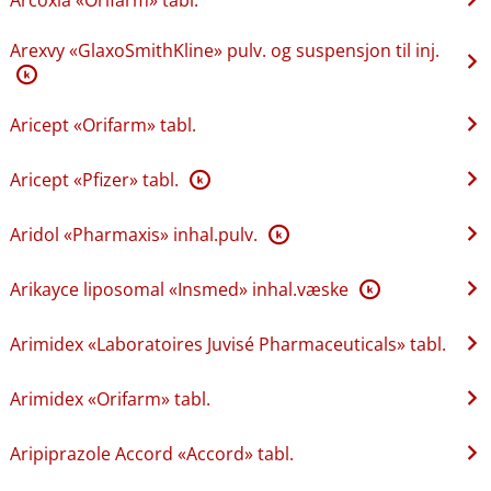
Arexvy «GlaxoSmithKline» pulv. og suspensjon til inj.
K
Aricept «Orifarm» tabl.
Aricept «Pfizer» tabl.
K
Aridol «Pharmaxis» inhal.pulv.
K
Arikayce liposomal «Insmed» inhal.væske
K
Arimidex «Laboratoires Juvisé Pharmaceuticals» tabl.
Arimidex «Orifarm» tabl.
Aripiprazole Accord «Accord» tabl.