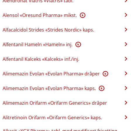
Alendronat Viatris «Viatris» tabl.
Alensol «Oresund Pharma» mikst.
K
Alfacalcidol Strides «Strides Nordic» kaps.
Alfentanil Hameln «Hameln» inj.
K
Alfentanil Kalceks «Kalceks» inf.​/​inj.
Alimemazin Evolan «Evolan Pharma» dråper
K
Alimemazin Evolan «Evolan Pharma» kaps.
K
Alimemazin Orifarm «Orifarm Generics» dråper
Alitretinoin Orifarm «Orifarm Generics» kaps.
Alkacit «XGX Pharma» tabl. med modifisert frisetting