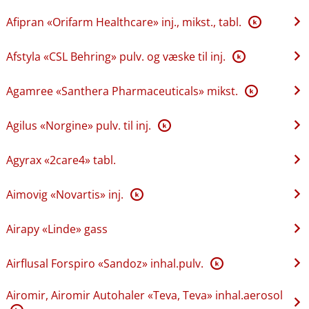
Afipran «Orifarm Healthcare» inj., mikst., tabl.
K
Afstyla «CSL Behring» pulv. og væske til inj.
K
Agamree «Santhera Pharmaceuticals» mikst.
K
Agilus «Norgine» pulv. til inj.
K
Agyrax «2care4» tabl.
Aimovig «Novartis» inj.
K
Airapy «Linde» gass
Airflusal Forspiro «Sandoz» inhal.pulv.
K
Airomir, Airomir Autohaler «Teva, Teva» inhal.aerosol