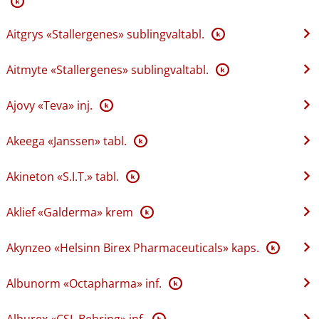
K
Aitgrys «Stallergenes» sublingvaltabl.
K
Aitmyte «Stallergenes» sublingvaltabl.
K
Ajovy «Teva» inj.
K
Akeega «Janssen» tabl.
K
Akineton «S.I.T.» tabl.
K
Aklief «Galderma» krem
K
Akynzeo «Helsinn Birex Pharmaceuticals» kaps.
K
Albunorm «Octapharma» inf.
K
Alburex «CSL Behring» inf.
K