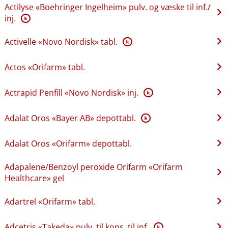
Actilyse «Boehringer Ingelheim» pulv. og væske til inf.​/​
inj.
K
Activelle «Novo Nordisk» tabl.
K
Actos «Orifarm» tabl.
Actrapid Penfill «Novo Nordisk» inj.
K
Adalat Oros «Bayer AB» depottabl.
K
Adalat Oros «Orifarm» depottabl.
Adapalene​/​Benzoyl peroxide Orifarm «Orifarm
Healthcare» gel
Adartrel «Orifarm» tabl.
Adcetris «Takeda» pulv. til kons. til inf.
K