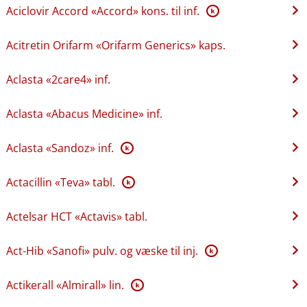
Aciclovir Accord «Accord» kons. til inf.
K
Acitretin Orifarm «Orifarm Generics» kaps.
Aclasta «2care4» inf.
Aclasta «Abacus Medicine» inf.
Aclasta «Sandoz» inf.
K
Actacillin «Teva» tabl.
K
Actelsar HCT «Actavis» tabl.
Act-Hib «Sanofi» pulv. og væske til inj.
K
Actikerall «Almirall» lin.
K