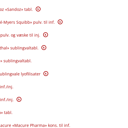
K
oz «Sandoz» tabl.
K
l-Myers Squibb» pulv. til inf.
K
pulv. og væske til inj.
K
hal» sublingvaltabl.
» sublingvaltabl.
K
blingvale lyofilisater
f.​/​inj.
K
f.​/​inj.
» tabl.
acure «Macure Pharma» kons. til inf.