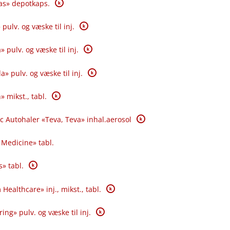
K
las» depotkaps.
K
pulv. og væske til inj.
K
 pulv. og væske til inj.
K
 pulv. og væske til inj.
K
 mikst., tabl.
K
c Autohaler «Teva, Teva» inhal.aerosol
 Medicine» tabl.
K
s» tabl.
K
Healthcare» inj., mikst., tabl.
K
ing» pulv. og væske til inj.