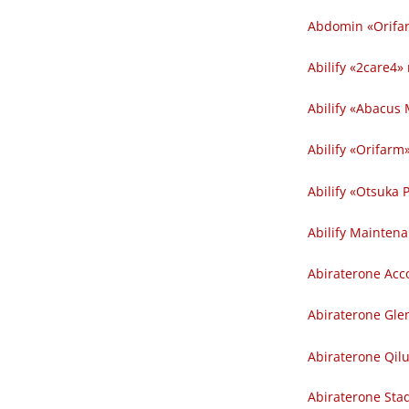
Abdomin «Orifarm
Abilify «2care4» 
Abilify «Abacus 
Abilify «Orifarm»
Abilify «Otsuka P
Abilify Maintena
Abiraterone Acco
Abiraterone Gle
Abiraterone Qilu
Abiraterone Sta