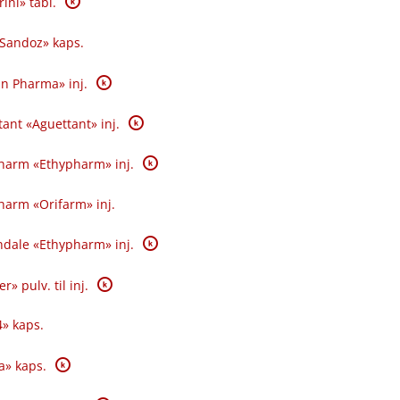
K
ini» tabl.
Sandoz» kaps.
K
an Pharma» inj.
K
ant «Aguettant» inj.
K
harm «Ethypharm» inj.
harm «Orifarm» inj.
K
ndale «Ethypharm» inj.
K
r» pulv. til inj.
» kaps.
K
a» kaps.