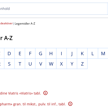
deaktiver
(
)
Legemidler A-Z
r A-Z
C
D
E
F
G
H
I
J
K
L
M
R
S
T
U
V
W
X
Y
Z
K
dine Viatris «Viatris» tabl.
K
arm» gran. til mikst., pulv. til inf., tabl.