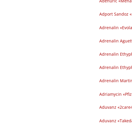
Adenuric «Menar
Adport Sandoz «
Adrenalin «Evol
Adrenalin Aguett
Adrenalin Ethyp
Adrenalin Ethyp
Adrenalin Marti
Adriamycin «Pfize
Aduvanz «2care4
Aduvanz «Taked