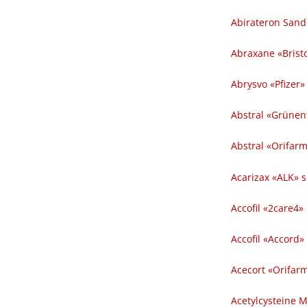
Abirateron Sand
Abraxane «Bristo
Abrysvo «Pfizer» 
Abstral «Grünent
Abstral «Orifarm
Acarizax «ALK» su
Accofil «2care4» in
Accofil «Accord» in
Acecort «Orifarm
Acetylcysteine M