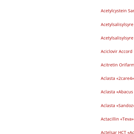
Acetylcystein S
Acetylsalisylsyre
Acetylsalisylsyr
Aciclovir Accord 
Acitretin Orifar
Aclasta «2care4»
Aclasta «Abacus 
Aclasta «Sandoz»
Actacillin «Teva»
Actelsar HCT «Ac