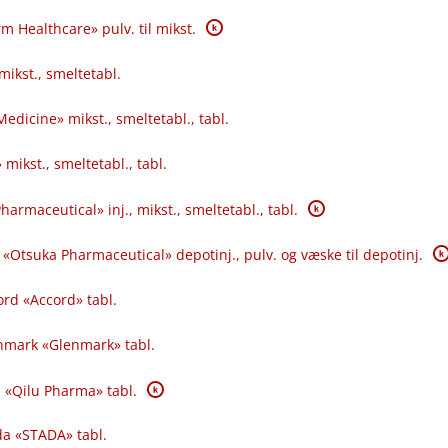
K
 Healthcare» pulv. til mikst.
mikst., smeltetabl.
Medicine» mikst., smeltetabl., tabl.
 mikst., smeltetabl., tabl.
K
harmaceutical» inj., mikst., smeltetabl., tabl.
K
 «Otsuka Pharmaceutical» depotinj., pulv. og væske til depotinj.
rd «Accord» tabl.
nmark «Glenmark» tabl.
K
 «Qilu Pharma» tabl.
da «STADA» tabl.