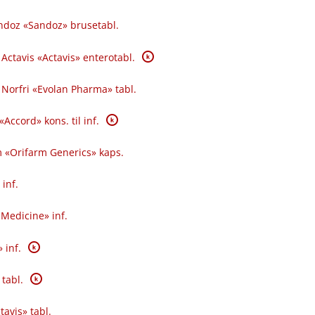
andoz «Sandoz» brusetabl.
K
 Actavis «Actavis» enterotabl.
e Norfri «Evolan Pharma» tabl.
K
«Accord» kons. til inf.
m «Orifarm Generics» kaps.
 inf.
Medicine» inf.
K
 inf.
K
 tabl.
tavis» tabl.