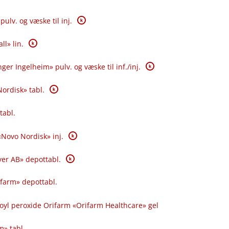
K
pulv. og væske til inj.
K
ll» lin.
K
ger Ingelheim» pulv. og væske til inf.​/​inj.
K
Nordisk» tabl.
tabl.
K
 «Novo Nordisk» inj.
K
yer AB» depottabl.
ifarm» depottabl.
oyl peroxide Orifarm «Orifarm Healthcare» gel
m» tabl.