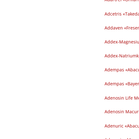
Adcetris «Takeda» 
Addaven «Freseni
Addex-Magnesium 
Addex-Natriumklo
Adempas «Abacu
Adempas «Bayer 
Adenosin Life Med
Adenosin Macure 
Adenuric «Abacu