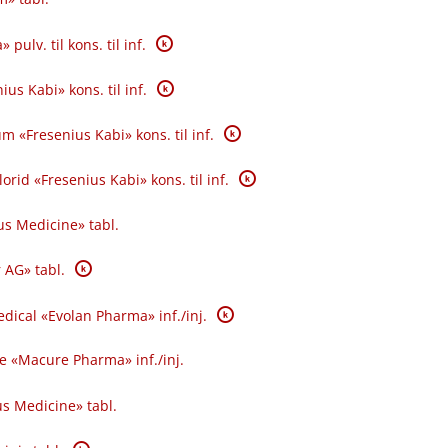
K
pulv. til kons. til inf.
K
us Kabi» kons. til inf.
K
«Fresenius Kabi» kons. til inf.
K
rid «Fresenius Kabi» kons. til inf.
s Medicine» tabl.
K
AG» tabl.
K
ical «Evolan Pharma» inf.​/​inj.
«Macure Pharma» inf.​/​inj.
s Medicine» tabl.