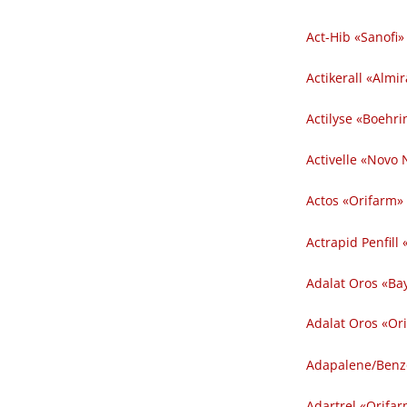
Act-Hib «Sanofi» 
Actikerall «Almira
Actilyse «Boehrin
Activelle «Novo 
Actos «Orifarm» 
Actrapid Penfill
Adalat Oros «Ba
Adalat Oros «Or
Adapalene​/​Benz
Adartrel «Orifar