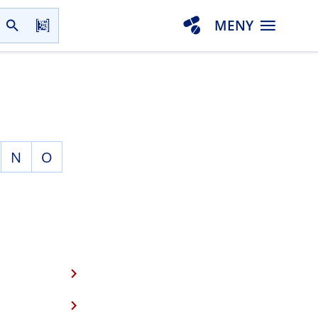
MENY
N
O