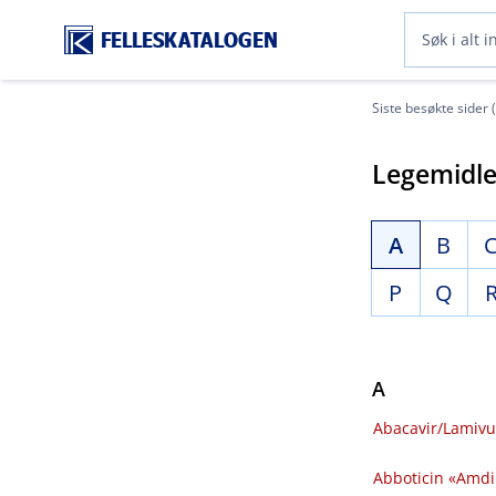
FELLESKATALOGEN
Siste besøkte sider 
Legemidle
A
B
P
Q
A
Abacavir​/​Lamivu
Abboticin «Amdiph