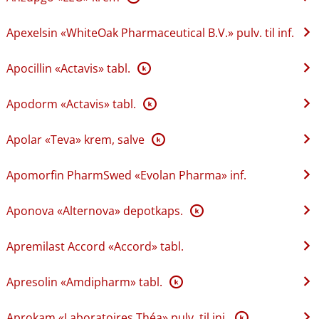
Apexelsin «WhiteOak Pharmaceutical B.V.» pulv. til inf.
Apocillin «Actavis» tabl.
K
Apodorm «Actavis» tabl.
K
Apolar «Teva» krem, salve
K
Apomorfin PharmSwed «Evolan Pharma» inf.
Aponova «Alternova» depotkaps.
K
Apremilast Accord «Accord» tabl.
Apresolin «Amdipharm» tabl.
K
Aprokam «Laboratoires Théa» pulv. til inj.
K