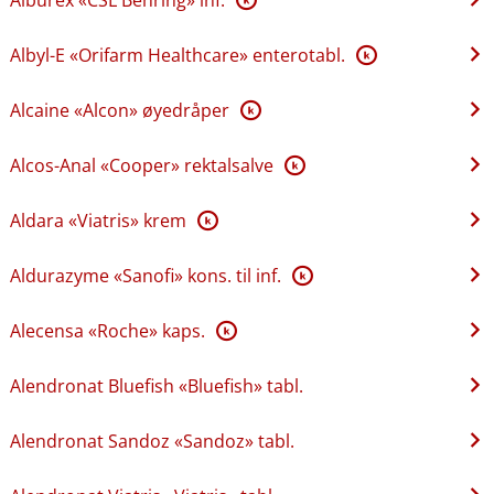
Albyl-E «Orifarm Healthcare» enterotabl.
K
Alcaine «Alcon» øyedråper
K
Alcos-Anal «Cooper» rektalsalve
K
Aldara «Viatris» krem
K
Aldurazyme «Sanofi» kons. til inf.
K
Alecensa «Roche» kaps.
K
Alendronat Bluefish «Bluefish» tabl.
Alendronat Sandoz «Sandoz» tabl.