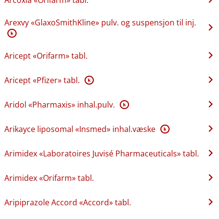
Arexvy «GlaxoSmithKline» pulv. og suspensjon til inj.
K
Aricept «Orifarm» tabl.
Aricept «Pfizer» tabl.
K
Aridol «Pharmaxis» inhal.pulv.
K
Arikayce liposomal «Insmed» inhal.væske
K
Arimidex «Laboratoires Juvisé Pharmaceuticals» tabl.
Arimidex «Orifarm» tabl.
Aripiprazole Accord «Accord» tabl.