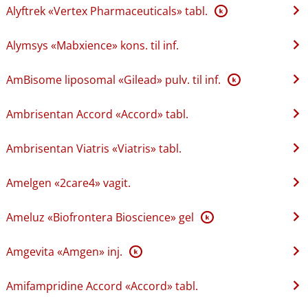
Alyftrek «Vertex Pharmaceuticals» tabl.
K
Alymsys «Mabxience» kons. til inf.
AmBisome liposomal «Gilead» pulv. til inf.
K
Ambrisentan Accord «Accord» tabl.
Ambrisentan Viatris «Viatris» tabl.
Amelgen «2care4» vagit.
Ameluz «Biofrontera Bioscience» gel
K
Amgevita «Amgen» inj.
K
Amifampridine Accord «Accord» tabl.