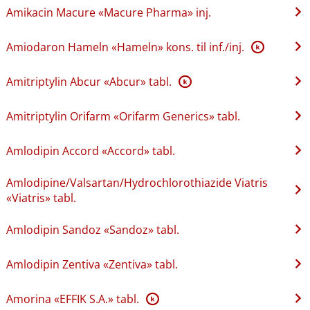
Amikacin Macure «Macure Pharma» inj.
Amiodaron Hameln «Hameln» kons. til inf.​/​inj.
K
Amitriptylin Abcur «Abcur» tabl.
K
Amitriptylin Orifarm «Orifarm Generics» tabl.
Amlodipin Accord «Accord» tabl.
Amlodipine​/​Valsartan​/​Hydrochlorothiazide Viatris
«Viatris» tabl.
Amlodipin Sandoz «Sandoz» tabl.
Amlodipin Zentiva «Zentiva» tabl.
Amorina «EFFIK S.A.» tabl.
K