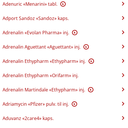
Adenuric «Menarini» tabl.
K
Adport Sandoz «Sandoz» kaps.
Adrenalin «Evolan Pharma» inj.
K
Adrenalin Aguettant «Aguettant» inj.
K
Adrenalin Ethypharm «Ethypharm» inj.
K
Adrenalin Ethypharm «Orifarm» inj.
Adrenalin Martindale «Ethypharm» inj.
K
Adriamycin «Pfizer» pulv. til inj.
K
Aduvanz «2care4» kaps.