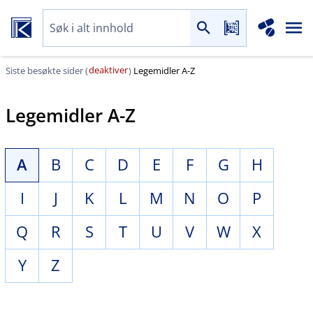
deaktiver
Siste besøkte sider (
)
Legemidler A-Z
Legemidler A-Z
A
B
C
D
E
F
G
H
I
J
K
L
M
N
O
P
Q
R
S
T
U
V
W
X
Y
Z