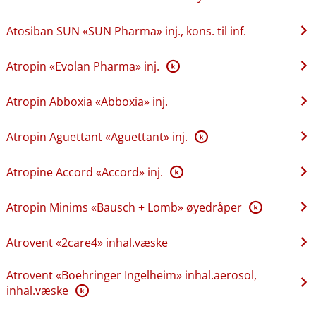
Atosiban SUN «SUN Pharma» inj., kons. til inf.
Atropin «Evolan Pharma» inj.
K
Atropin Abboxia «Abboxia» inj.
Atropin Aguettant «Aguettant» inj.
K
Atropine Accord «Accord» inj.
K
Atropin Minims «Bausch + Lomb» øyedråper
K
Atrovent «2care4» inhal.væske
Atrovent «Boehringer Ingelheim» inhal.aerosol,
inhal.væske
K