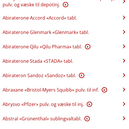
pulv. og væske til depotinj.
K
Abiraterone Accord «Accord» tabl.
Abiraterone Glenmark «Glenmark» tabl.
Abiraterone Qilu «Qilu Pharma» tabl.
K
Abiraterone Stada «STADA» tabl.
Abirateron Sandoz «Sandoz» tabl.
K
Abraxane «Bristol-Myers Squibb» pulv. til inf.
K
Abrysvo «Pfizer» pulv. og væske til inj.
K
Abstral «Grünenthal» sublingvaltabl.
K