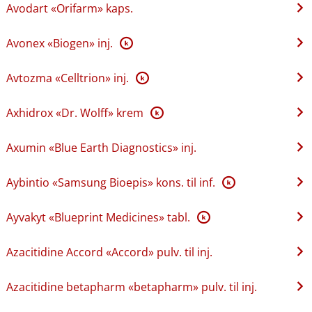
Avodart «Orifarm» kaps.
Avonex «Biogen» inj.
K
Avtozma «Celltrion» inj.
K
Axhidrox «Dr. Wolff» krem
K
Axumin «Blue Earth Diagnostics» inj.
Aybintio «Samsung Bioepis» kons. til inf.
K
Ayvakyt «Blueprint Medicines» tabl.
K
Azacitidine Accord «Accord» pulv. til inj.
Azacitidine betapharm «betapharm» pulv. til inj.