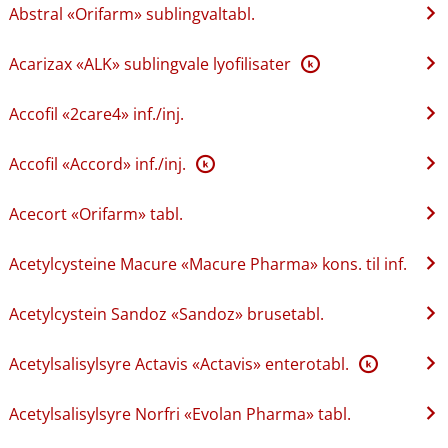
Abstral «Orifarm» sublingvaltabl.
Acarizax «ALK» sublingvale lyofilisater
K
Accofil «2care4» inf.​/​inj.
Accofil «Accord» inf.​/​inj.
K
Acecort «Orifarm» tabl.
Acetylcysteine Macure «Macure Pharma» kons. til inf.
Acetylcystein Sandoz «Sandoz» brusetabl.
Acetylsalisylsyre Actavis «Actavis» enterotabl.
K
Acetylsalisylsyre Norfri «Evolan Pharma» tabl.