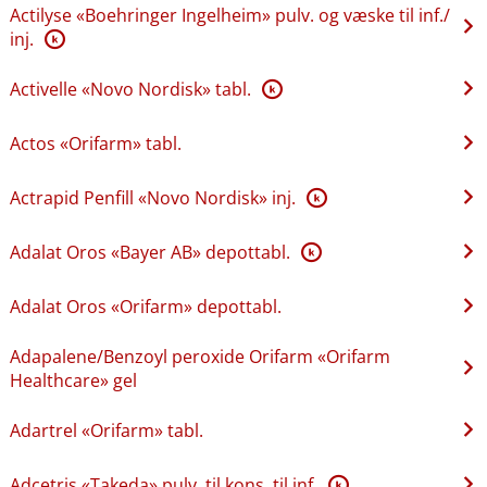
Actilyse «Boehringer Ingelheim» pulv. og væske til inf.​/​
inj.
K
Activelle «Novo Nordisk» tabl.
K
Actos «Orifarm» tabl.
Actrapid Penfill «Novo Nordisk» inj.
K
Adalat Oros «Bayer AB» depottabl.
K
Adalat Oros «Orifarm» depottabl.
Adapalene​/​Benzoyl peroxide Orifarm «Orifarm
Healthcare» gel
Adartrel «Orifarm» tabl.
Adcetris «Takeda» pulv. til kons. til inf.
K