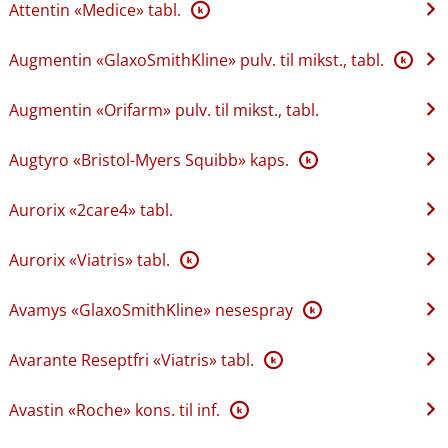
Attentin «Medice» tabl.
K
Augmentin «GlaxoSmithKline» pulv. til mikst., tabl.
K
Augmentin «Orifarm» pulv. til mikst., tabl.
Augtyro «Bristol-Myers Squibb» kaps.
K
Aurorix «2care4» tabl.
Aurorix «Viatris» tabl.
K
Avamys «GlaxoSmithKline» nesespray
K
Avarante Reseptfri «Viatris» tabl.
K
Avastin «Roche» kons. til inf.
K