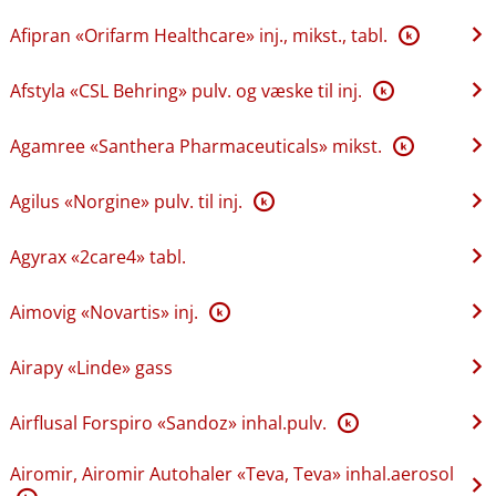
Afipran «Orifarm Healthcare» inj., mikst., tabl.
K
Afstyla «CSL Behring» pulv. og væske til inj.
K
Agamree «Santhera Pharmaceuticals» mikst.
K
Agilus «Norgine» pulv. til inj.
K
Agyrax «2care4» tabl.
Aimovig «Novartis» inj.
K
Airapy «Linde» gass
Airflusal Forspiro «Sandoz» inhal.pulv.
K
Airomir, Airomir Autohaler «Teva, Teva» inhal.aerosol