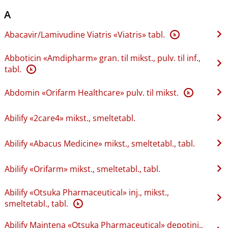
A
Abacavir​/​Lamivudine Viatris «Viatris» tabl.
K
Abboticin «Amdipharm» gran. til mikst., pulv. til inf.,
tabl.
K
Abdomin «Orifarm Healthcare» pulv. til mikst.
K
Abilify «2care4» mikst., smeltetabl.
Abilify «Abacus Medicine» mikst., smeltetabl., tabl.
Abilify «Orifarm» mikst., smeltetabl., tabl.
Abilify «Otsuka Pharmaceutical» inj., mikst.,
smeltetabl., tabl.
K
Abilify Maintena «Otsuka Pharmaceutical» depotinj.,