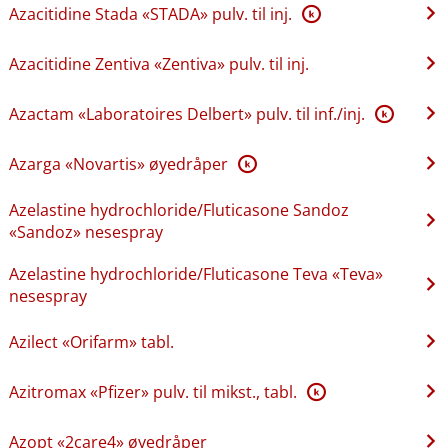
Azacitidine Stada «STADA» pulv. til inj.
K
Azacitidine Zentiva «Zentiva» pulv. til inj.
Azactam «Laboratoires Delbert» pulv. til inf.​/​inj.
K
Azarga «Novartis» øyedråper
K
Azelastine hydrochloride​/​Fluticasone Sandoz
«Sandoz» nesespray
Azelastine hydrochloride​/​Fluticasone Teva «Teva»
nesespray
Azilect «Orifarm» tabl.
Azitromax «Pfizer» pulv. til mikst., tabl.
K
Azopt «2care4» øyedråper