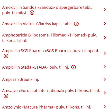
Amoxicillin Sandoz «Sandoz» dispergerbare tabl.,
pulv. til mikst.
K
Amoxicillin Viatris «Viatris» kaps., tabl.
K
Amphotericin B liposomal Tillomed «Tillomed» pulv.
til kons. til inf.
Ampicillin SGS Pharma «SGS Pharma» pulv. til inj.​/​inf.
K
Ampicillin Stada «STADA» pulv. til inj.
K
Ampres «Braun» inj.
Amsalyo «Eurocept International» pulv. til kons. til inf.
K
Amzolynic «Macure Pharma» pulv. til kons. til inf.