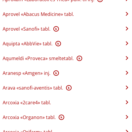
Aprovel «Abacus Medicine» tabl.
Aprovel «Sanofi» tabl.
K
Aquipta «AbbVie» tabl.
K
Aqumeldi «Proveca» smeltetabl.
K
Aranesp «Amgen» inj.
K
Arava «sanofi-aventis» tabl.
K
Arcoxia «2care4» tabl.
Arcoxia «Organon» tabl.
K
Arcoxia «Orifarm» tabl.