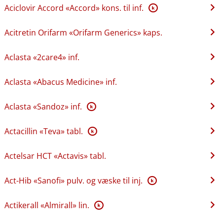
Aciclovir Accord «Accord» kons. til inf.
K
Acitretin Orifarm «Orifarm Generics» kaps.
Aclasta «2care4» inf.
Aclasta «Abacus Medicine» inf.
Aclasta «Sandoz» inf.
K
Actacillin «Teva» tabl.
K
Actelsar HCT «Actavis» tabl.
Act-Hib «Sanofi» pulv. og væske til inj.
K
Actikerall «Almirall» lin.
K