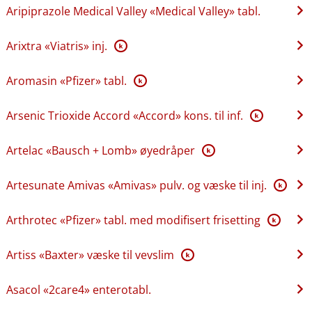
Aripiprazole Medical Valley «Medical Valley» tabl.
Arixtra «Viatris» inj.
K
Aromasin «Pfizer» tabl.
K
Arsenic Trioxide Accord «Accord» kons. til inf.
K
Artelac «Bausch + Lomb» øyedråper
K
Artesunate Amivas «Amivas» pulv. og væske til inj.
K
Arthrotec «Pfizer» tabl. med modifisert frisetting
K
Artiss «Baxter» væske til vevslim
K
Asacol «2care4» enterotabl.