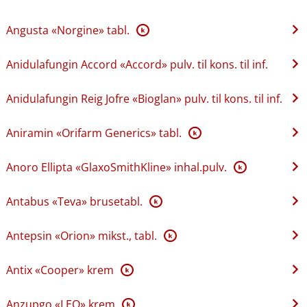
Angusta «Norgine» tabl.
K
Anidulafungin Accord «Accord» pulv. til kons. til inf.
Anidulafungin Reig Jofre «Bioglan» pulv. til kons. til inf.
Aniramin «Orifarm Generics» tabl.
K
Anoro Ellipta «GlaxoSmithKline» inhal.pulv.
K
Antabus «Teva» brusetabl.
K
Antepsin «Orion» mikst., tabl.
K
Antix «Cooper» krem
K
Anzupgo «LEO» krem
K