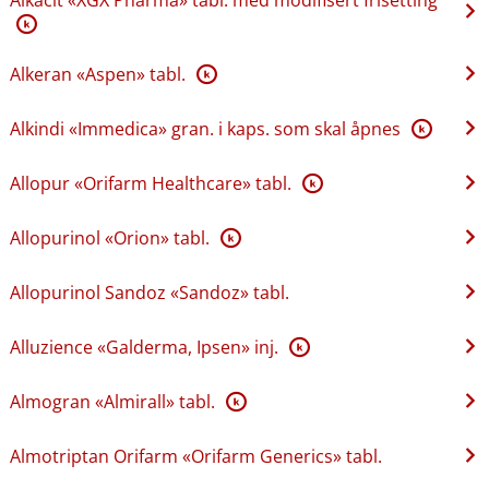
K
Alkeran «Aspen» tabl.
K
Alkindi «Immedica» gran. i kaps. som skal åpnes
K
Allopur «Orifarm Healthcare» tabl.
K
Allopurinol «Orion» tabl.
K
Allopurinol Sandoz «Sandoz» tabl.
Alluzience «Galderma, Ipsen» inj.
K
Almogran «Almirall» tabl.
K
Almotriptan Orifarm «Orifarm Generics» tabl.