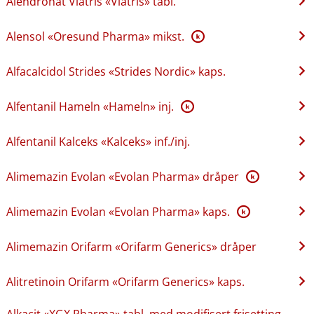
Alendronat Viatris «Viatris» tabl.
Alensol «Oresund Pharma» mikst.
K
Alfacalcidol Strides «Strides Nordic» kaps.
Alfentanil Hameln «Hameln» inj.
K
Alfentanil Kalceks «Kalceks» inf.​/​inj.
Alimemazin Evolan «Evolan Pharma» dråper
K
Alimemazin Evolan «Evolan Pharma» kaps.
K
Alimemazin Orifarm «Orifarm Generics» dråper
Alitretinoin Orifarm «Orifarm Generics» kaps.
Alkacit «XGX Pharma» tabl. med modifisert frisetting