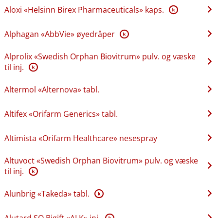
Aloxi «Helsinn Birex Pharmaceuticals» kaps.
K
Alphagan «AbbVie» øyedråper
K
Alprolix «Swedish Orphan Biovitrum» pulv. og væske
til inj.
K
Altermol «Alternova» tabl.
Altifex «Orifarm Generics» tabl.
Altimista «Orifarm Healthcare» nesespray
Altuvoct «Swedish Orphan Biovitrum» pulv. og væske
til inj.
K
Alunbrig «Takeda» tabl.
K
Alutard SQ Bigift «ALK» inj.
K