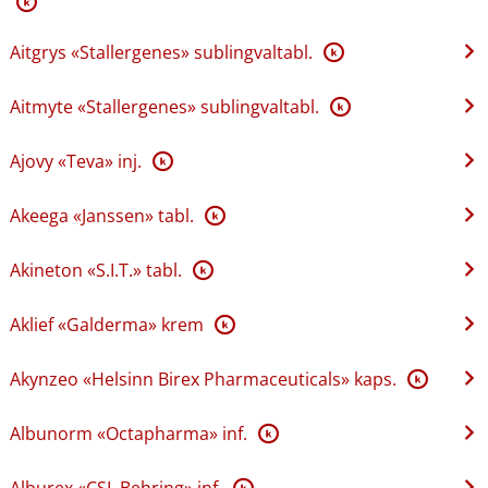
K
Aitgrys «Stallergenes» sublingvaltabl.
K
Aitmyte «Stallergenes» sublingvaltabl.
K
Ajovy «Teva» inj.
K
Akeega «Janssen» tabl.
K
Akineton «S.I.T.» tabl.
K
Aklief «Galderma» krem
K
Akynzeo «Helsinn Birex Pharmaceuticals» kaps.
K
Albunorm «Octapharma» inf.
K
Alburex «CSL Behring» inf.
K