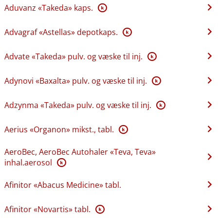
Aduvanz «Takeda» kaps.
K
Advagraf «Astellas» depotkaps.
K
Advate «Takeda» pulv. og væske til inj.
K
Adynovi «Baxalta» pulv. og væske til inj.
K
Adzynma «Takeda» pulv. og væske til inj.
K
Aerius «Organon» mikst., tabl.
K
AeroBec, AeroBec Autohaler «Teva, Teva»
inhal.aerosol
K
Afinitor «Abacus Medicine» tabl.
Afinitor «Novartis» tabl.
K